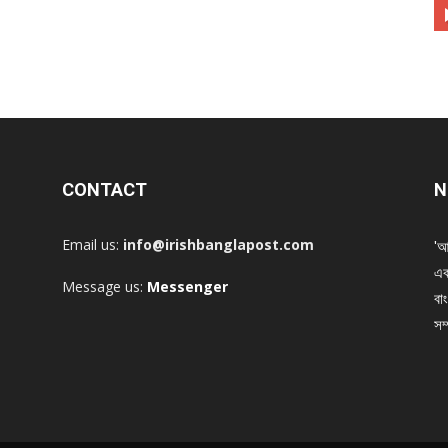
CONTACT
N
Email us:
info@irishbanglapost.com
'আ
এক
Message us:
Messenger
বাং
সম