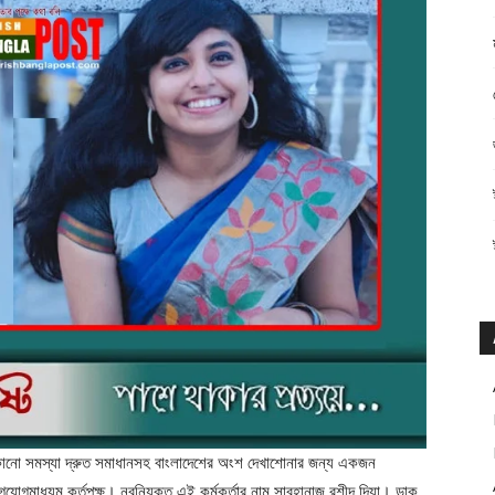
েকোনো সমস্যা দ্রুত সমাধানসহ বাংলাদেশের অংশ দেখাশোনার জন্য একজন
গযোগমাধ্যম কর্তৃপক্ষ। নবনিযুক্ত এই কর্মকর্তার নাম সাবহানাজ রশীদ দিয়া। ডাক