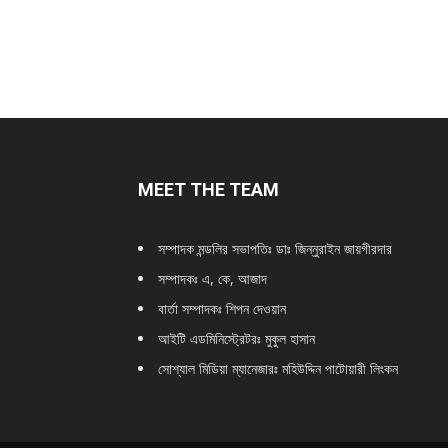
MEET THE TEAM
সম্পাদক মন্ডলির সভাপতিঃ
ডাঃ জিন্নুরাইন জায়গীরদার
সম্পাদকঃ এ, কে, আজাদ
বার্তা সম্পাদকঃ শিপন দেওয়ান
আইটি এডমিনিস্ট্রেটরঃ মুকুল হাসান
সোশ্যাল মিডিয়া ম্যানেজারঃ মহিউদ্দিন পাটোয়ারী লিংকন