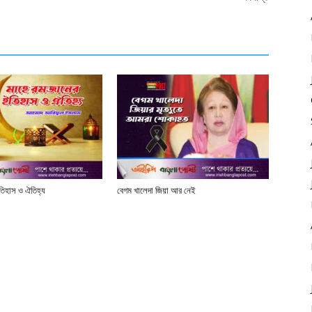
তিহাস ও ঐতিহ্য
বেগম খালেদা জিয়া আর নেই