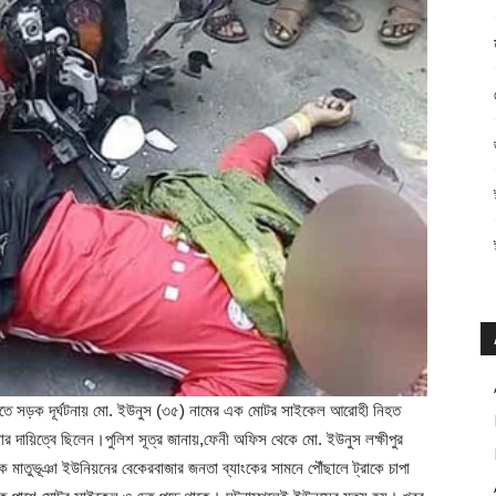
রাতে সড়ক দূর্ঘটনায় মো. ইউনুস (৩৫) নামের এক মোটর সাইকেল আরোহী নিহত
র দায়িত্বে ছিলেন।পুলিশ সূত্র জানায়,ফেনী অফিস থেকে মো. ইউনুস লক্ষীপুর
দিকে মাতুভূঞা ইউনিয়নের বেকেরবাজার জনতা ব্যাংকের সামনে পৌঁছালে ট্রাকে চাপা