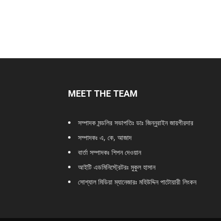
MEET THE TEAM
সম্পাদক মন্ডলির সভাপতিঃ
ডাঃ জিন্নুরাইন জায়গীরদার
সম্পাদকঃ এ, কে, আজাদ
বার্তা সম্পাদকঃ শিপন দেওয়ান
আইটি এডমিনিস্ট্রেটরঃ মুকুল হাসান
সোশ্যাল মিডিয়া ম্যানেজারঃ মহিউদ্দিন পাটোয়ারী লিংকন