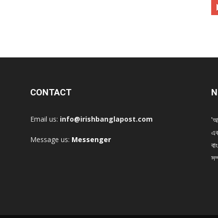
CONTACT
N
Email us:
info@irishbanglapost.com
'আ
এক
Message us:
Messenger
বাং
সম