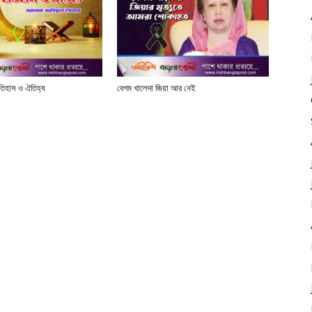
তিহাস ও ঐতিহ্য
বেগম খালেদা জিয়া আর নেই