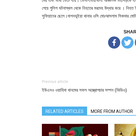
দেয় এবং মাথা ফেটে যায়। ফেনী-নোয়াখালী আঞ্চলিক মহাসড়কে 
পেয়ে পুলিশ ঘটনাস্থল থেকে নিহতের মরদেহ উদ্ধার করে । নিহত ইউ
সুফিয়ানের ছেলে।দাগনভূইয়া থানার ওসি মোঃআসলাম সিকদার ম
SHAR
Previous article
ইউএনও ওয়াহিদা খানমের সফল অস্ত্রোপচার সম্পন (ভিডিও)
RELATED ARTICLES
MORE FROM AUTHOR