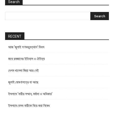
Search
RECENT
আজ ‘জুলাই গণঅভ্যুত্থান’ দিবস
মাহে রমজানের ইতিহাস ও ঐতিহ্য
বেগম খালেদা জিয়া আর নেই
জুলাই ঘোষণাপত্রে যা আছে
ইসলামে ‘নারীর সম্মান, মর্যাদা ও অধিকার’
ইসলামে যেসব নারীকে বিয়ে করা নিষেধ