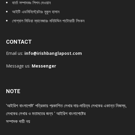
বার্তা সম্পাদকঃ শিপন দেওয়ান
আইটি এডমিনিস্ট্রেটরঃ মুকুল হাসান
সোশ্যাল মিডিয়া ম্যানেজারঃ মহিউদ্দিন পাটোয়ারী লিংকন
CONTACT
Email us:
info@irishbanglapost.com
Message us:
Messenger
NOTE
'আইরিশ বাংলাপোষ্ট' পত্রিকায় প্রকাশিত লেখার দায়-দায়িত্ব লেখকের একান্ত নিজস্ব,
লেখকের লেখার ও মতামতের জন্য ' আইরিশ বাংলাপোষ্টের
সম্পাদক দায়ী নয়