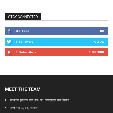
STAY CONNECTED
789
Fans
LIKE
1
Followers
FOLLOW
0
Subscribers
SUBSCRIBE
MEET THE TEAM
সম্পাদক মন্ডলির সভাপতিঃ
ডাঃ জিন্নুরাইন জায়গীরদার
সম্পাদকঃ এ, কে, আজাদ