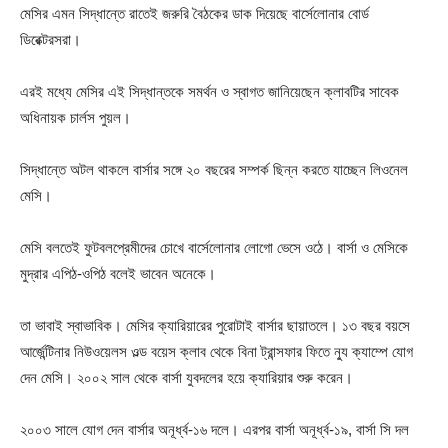
মেসির এমন সিদ্ধান্তে রাতেই জরুরি বৈঠকের ডাক দিয়েছে বার্সেলোনার বোর্ড
ডিরেক্টরসরা।
এরই মধ্যে মেসির এই সিদ্ধান্তকে সমর্থন ও স্বাগত জানিয়েছেন ক্লাবটির সাবেক
অধিনায়ক চার্লস পুয়ল।
সিদ্ধান্তে অটল থাকলে বার্সার সঙ্গে ২০ বছরের সম্পর্ক ছিন্ন করতে যাচ্ছেন লিওনেল
মেসি।
মেসি বলতেই ফুটবলপ্রেমীদের চোখে বার্সেলোনার লোগো ভেসে ওঠে। বার্সা ও মেসিকে
মুদ্রার এপিঠ-ওপিঠ বলেই ভাবেন অনেকে।
তা ভাবাই স্বাভাবিক। মেসির ক্যারিয়ারের পুরোটাই বার্সার ছায়াতলে। ১৩ বছর বয়সে
আর্জেন্টিনার নিউওয়েলস ওল্ড বয়েস ক্লাব থেকে বিনা ট্রান্সফার ফিতে ন্যু ক্যাম্পে যোগ
দেন মেসি। ২০০২ সাল থেকে বার্সা যুবদলের হয়ে ক্যারিয়ার শুরু করেন।
২০০৩ সালে যোগ দেন বার্সার অনূর্ধ্ব-১৬ দলে। এরপর বার্সা অনূর্ধ্ব-১৯, বার্সা সি দল