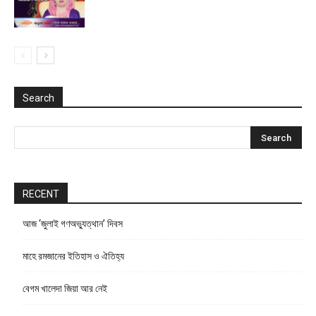
Search
RECENT
আজ ‘জুলাই গণঅভ্যুত্থান’ দিবস
মাহে রমজানের ইতিহাস ও ঐতিহ্য
বেগম খালেদা জিয়া আর নেই