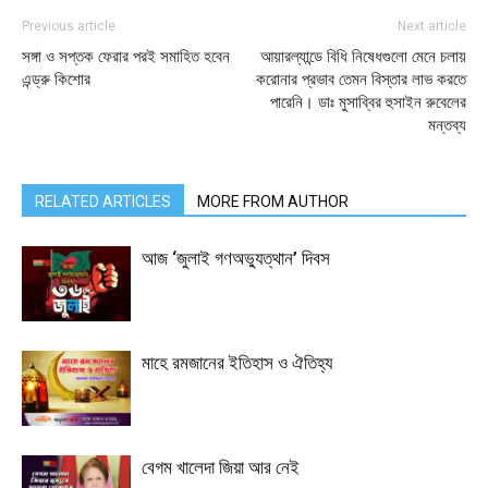
Previous article
Next article
সঙ্গা ও সপ্তক ফেরার পরই সমাহিত হবেন
আয়ারল্যান্ডে বিধি নিষেধগুলো মেনে চলায়
এন্ড্রু কিশোর
করোনার প্রভাব তেমন বিস্তার লাভ করতে
পারেনি। ডাঃ মুসাব্বির হুসাইন রুবেলের
মন্তব্য
RELATED ARTICLES
MORE FROM AUTHOR
আজ ‘জুলাই গণঅভ্যুত্থান’ দিবস
মাহে রমজানের ইতিহাস ও ঐতিহ্য
বেগম খালেদা জিয়া আর নেই