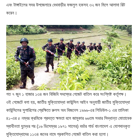
এবং টাঙ্গাইলের সদর উপজেলারে বেথবাড়ীর ফজলুল হকসহ ৩২ জন মিলে আলাদা রিট
করেন।
গত ৭ জুন ১ হাজার ১৩৪ জন বিজিবি সদস্যের গেজেট বাতিল করে সংশ্লিষ্ট কর্তৃপক্ষ।
ওই গেজেটে বলা হয়, জাতীয় মুক্তিযোদ্ধা কাউন্সিল আইন অনুযায়ী জাতীয় মুক্তিযোদ্ধা
কাউন্সিলের সুপারিশের প্রেক্ষিতে রুলস অব বিজনেস ১৯৯৬-এর শিডিউল-১ এর তালিকা
৪১-এর ৫ নম্বর ক্রমিকে প্রদত্ত ক্ষমতা বলে জামুকার ৬৬তম সভার সিদ্ধান্ত মোতাবেক
স্বাধীনতা যুদ্ধের পর (১৬ ডিসেম্বর ১৯৭১ সালের) বর্ডার গার্ড বাংলাদেশ এ যোগদানকৃত
মুক্তিযোদ্ধাদের ১১৩৪ জনের নামে প্রকাশিত গেজেট বাতিল করা হলো।