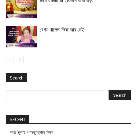
মাহে রমজানের ইতিহাস ও ঐতিহ্য
বেগম খালেদা জিয়া আর নেই
Search
RECENT
আজ ‘জুলাই গণঅভ্যুত্থান’ দিবস