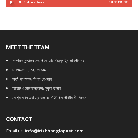
0
Subscribers
SUBSCRIBE
MEET THE TEAM
সম্পাদক মন্ডলির সভাপতিঃ
ডাঃ জিন্নুরাইন জায়গীরদার
সম্পাদকঃ এ, কে, আজাদ
বার্তা সম্পাদকঃ শিপন দেওয়ান
আইটি এডমিনিস্ট্রেটরঃ মুকুল হাসান
সোশ্যাল মিডিয়া ম্যানেজারঃ মহিউদ্দিন পাটোয়ারী লিংকন
CONTACT
Email us:
info@irishbanglapost.com