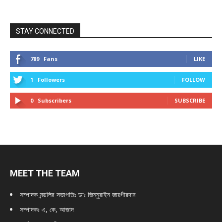
STAY CONNECTED
789
Fans
LIKE
1
Followers
FOLLOW
0
Subscribers
SUBSCRIBE
MEET THE TEAM
সম্পাদক মন্ডলির সভাপতিঃ
ডাঃ জিন্নুরাইন জায়গীরদার
সম্পাদকঃ এ, কে, আজাদ