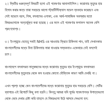
২। দ্বিতীয় গুরুত্বপূর্ণ বিষয়টি হলো এই গবেষণার আনালাইসিস। করোনায় মৃত্যুর হার
হিসাব করার জন্য তারা সবচেয়ে ভালো স্ট্যাটিস্টিক্যাল মডেল ব্যবহার করেছেন এবং
সেই মডেলে বয়স, লিঙ্গ, বসবাসের এলাকা, এবং আর্থ-সামাজিক অবস্থার মতো
বিষয়গুলোকে অন্তর্ভুক্ত করা হয়েছে। এর ফলে এই গবেষণার ফলাফল অনেক বেশি
গ্রহণযোগ্য।
৩। ইংল্যান্ডে যেহেতু সবাই NHS এর আওতায় ফ্রিতে চিকিৎসা পান, তাই সেখানকার
বাংলাদেশীদের মধ্যে বিনা চিকিৎসায় মারা যাওয়ার সম্ভবনাও একেবারে নেই বললেই
চলে।
বাংলাদেশে বসবাসরত মানুষজনের মধ্যে করোনায় মৃত্যুর হার ইংল্যান্ডে বসবাসরত
বাংলাদেশীদের মৃত্যুহার থেকে কম হওয়ার কোনো যৌক্তিক কারণ আমি দেখছি না।
এখন প্রশ্ন হচ্ছে কেন বাংলাদেশীদের মধ্যে করোনায় মৃত্যুর হার সবচেয়ে বেশি। সেটির
ব্যাপারে এই রিপোর্টে কিছু বলা হয়নি। কিন্তু আমরা যদি পূর্বের গবেষণালব্ধ উপাত্তগুলো
থেকে ভেবে দেখার চেষ্টা করি তাহলে যে বিষয়গুলো উঠে আসবে সেগুলো হল: