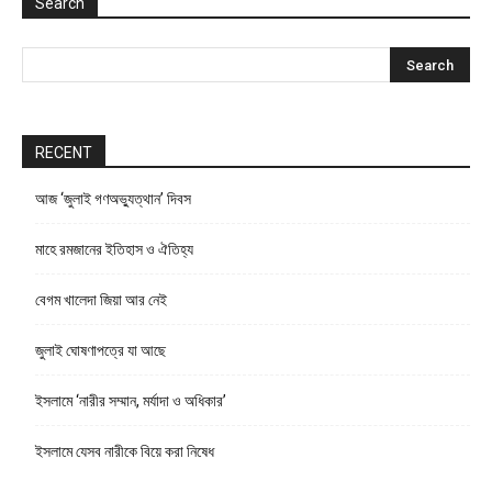
Search
RECENT
আজ ‘জুলাই গণঅভ্যুত্থান’ দিবস
মাহে রমজানের ইতিহাস ও ঐতিহ্য
বেগম খালেদা জিয়া আর নেই
জুলাই ঘোষণাপত্রে যা আছে
ইসলামে ‘নারীর সম্মান, মর্যাদা ও অধিকার’
ইসলামে যেসব নারীকে বিয়ে করা নিষেধ