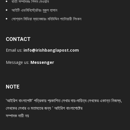
বার্তা সম্পাদকঃ শিপন দেওয়ান
আইটি এডমিনিস্ট্রেটরঃ মুকুল হাসান
সোশ্যাল মিডিয়া ম্যানেজারঃ মহিউদ্দিন পাটোয়ারী লিংকন
CONTACT
Email us:
info@irishbanglapost.com
Message us:
Messenger
NOTE
'আইরিশ বাংলাপোষ্ট' পত্রিকায় প্রকাশিত লেখার দায়-দায়িত্ব লেখকের একান্ত নিজস্ব,
লেখকের লেখার ও মতামতের জন্য ' আইরিশ বাংলাপোষ্টের
সম্পাদক দায়ী নয়