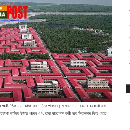
াইলে অর্থনৈতিক নানা কাজে অংশ নিতে পারবেন। সেখানে নানা ধরনের ব্যবস্থা রাখা
হতাশা কাটিয়ে উঠতে পারেন এবং তারা যাতে দক্ষ কর্মী হয়ে মিয়ানমার ফিরে যেতে