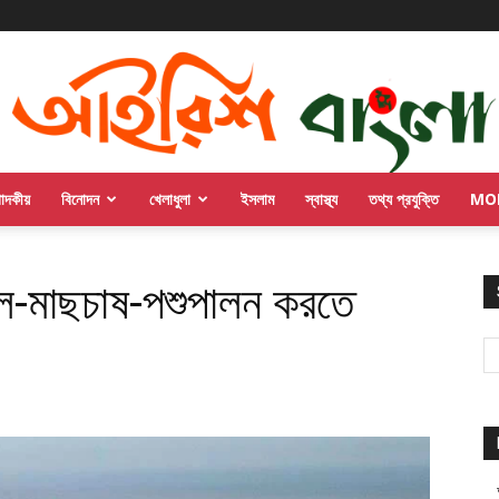
পাদকীয়
বিনোদন
খেলাধুলা
ইসলাম
স্বাস্থ্য
তথ্য প্রযুক্তি
MO
সল-মাছচাষ-পশুপালন করতে