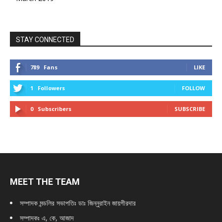
STAY CONNECTED
789
Fans
LIKE
1
Followers
FOLLOW
0
Subscribers
SUBSCRIBE
MEET THE TEAM
সম্পাদক মন্ডলির সভাপতিঃ
ডাঃ জিন্নুরাইন জায়গীরদার
সম্পাদকঃ এ, কে, আজাদ