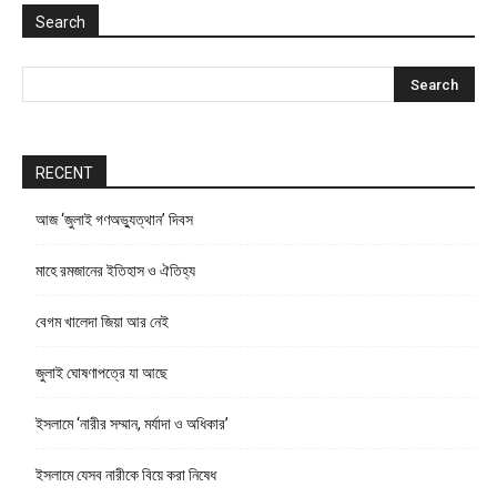
Search
RECENT
আজ ‘জুলাই গণঅভ্যুত্থান’ দিবস
মাহে রমজানের ইতিহাস ও ঐতিহ্য
বেগম খালেদা জিয়া আর নেই
জুলাই ঘোষণাপত্রে যা আছে
ইসলামে ‘নারীর সম্মান, মর্যাদা ও অধিকার’
ইসলামে যেসব নারীকে বিয়ে করা নিষেধ