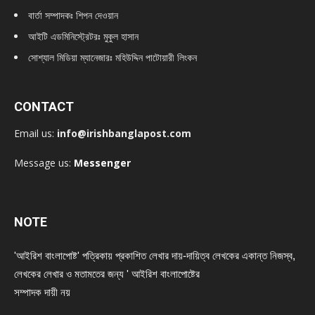
বার্তা সম্পাদকঃ শিপন দেওয়ান
আইটি এডমিনিস্ট্রেটরঃ মুকুল হাসান
সোশ্যাল মিডিয়া ম্যানেজারঃ মহিউদ্দিন পাটোয়ারী লিংকন
CONTACT
Email us:
info@irishbanglapost.com
Message us:
Messenger
NOTE
'আইরিশ বাংলাপোষ্ট' পত্রিকায় প্রকাশিত লেখার দায়-দায়িত্ব লেখকের একান্ত নিজস্ব,
লেখকের লেখার ও মতামতের জন্য ' আইরিশ বাংলাপোষ্টের
সম্পাদক দায়ী নয়