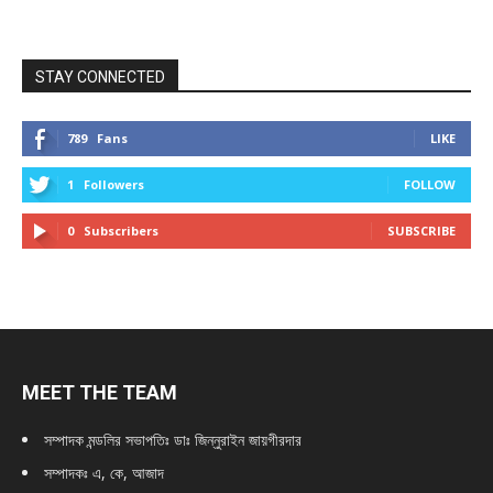
STAY CONNECTED
789
Fans
LIKE
1
Followers
FOLLOW
0
Subscribers
SUBSCRIBE
MEET THE TEAM
সম্পাদক মন্ডলির সভাপতিঃ
ডাঃ জিন্নুরাইন জায়গীরদার
সম্পাদকঃ এ, কে, আজাদ