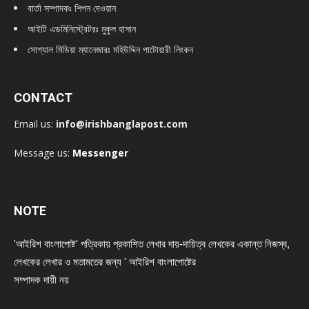
বার্তা সম্পাদকঃ শিপন দেওয়ান
আইটি এডমিনিস্ট্রেটরঃ মুকুল হাসান
সোশ্যাল মিডিয়া ম্যানেজারঃ মহিউদ্দিন পাটোয়ারী লিংকন
CONTACT
Email us:
info@irishbanglapost.com
Message us:
Messenger
NOTE
'আইরিশ বাংলাপোষ্ট' পত্রিকায় প্রকাশিত লেখার দায়-দায়িত্ব লেখকের একান্ত নিজস্ব,
লেখকের লেখার ও মতামতের জন্য ' আইরিশ বাংলাপোষ্টের
সম্পাদক দায়ী নয়