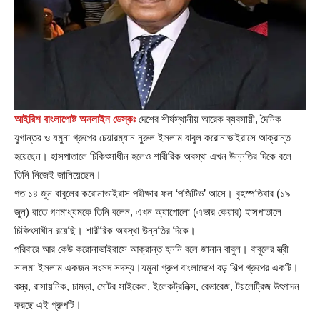
আইরিশ বাংলাপোষ্ট অনলাইন ডেস্কঃ
দেশের শীর্ষস্থানীয় আরেক ব্যবসায়ী, দৈনিক
যুগান্তর ও যমুনা গ্রুপের চেয়ারম্যান নুরুল ইসলাম বাবুল করোনাভাইরাসে আক্রান্ত
হয়েছেন। হাসপাতালে চিকিৎসাধীন হলেও শারীরিক অবস্থা এখন উন্নতির দিকে বলে
তিনি নিজেই জানিয়েছেন।
গত ১৪ জুন বাবুলের করোনাভাইরাস পরীক্ষার ফল ‘পজিটিভ’ আসে। বৃহস্পতিবার (১৯
জুন) রাতে গণমাধ্যমকে তিনি বলেন, এখন অ্যাপোলো (এভার কেয়ার) হাসপাতালে
চিকিৎসাধীন রয়েছি। শারীরিক অবস্থা উন্নতির দিকে।
পরিবারে আর কেউ করোনাভাইরাসে আক্রান্ত হননি বলে জানান বাবুল। বাবুলের স্ত্রী
সালমা ইসলাম একজন সংসদ সদস্য।যমুনা গ্রুপ বাংলাদেশে বড় শিল্প গ্রুপের একটি।
বস্ত্র, রাসায়নিক, চামড়া, মোটর সাইকেল, ইলেকট্রনিক্স, বেভারেজ, টয়লেট্রিজ উৎপাদন
করছে এই গ্রুপটি।