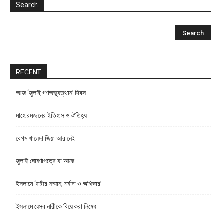
Search
RECENT
আজ ‘জুলাই গণঅভ্যুত্থান’ দিবস
মাহে রমজানের ইতিহাস ও ঐতিহ্য
বেগম খালেদা জিয়া আর নেই
জুলাই ঘোষণাপত্রে যা আছে
ইসলামে ‘নারীর সম্মান, মর্যাদা ও অধিকার’
ইসলামে যেসব নারীকে বিয়ে করা নিষেধ