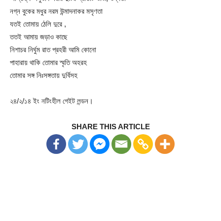
নগ্ন বুকের মধুর নরম উন্মাদনাকর মসৃণতা
যতই তোমায় ঠেলি দুরে ,
ততই আমায় জড়াও কাছে
নিশাচর নির্ঘুম রাত প্রহরী আমি কোনো
পাহারায় থাকি তোমার স্মৃতি অহরহ
তোমার সঙ্গ নিঃসঙ্গতায় দুর্বিসহ
২৪/২/১৪ ইং নটিংহীল গেইট লন্ডন।
SHARE THIS ARTICLE