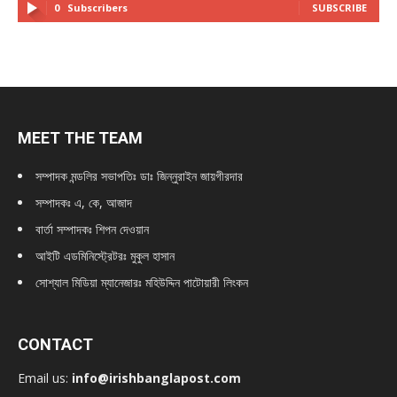
0
Subscribers
SUBSCRIBE
MEET THE TEAM
সম্পাদক মন্ডলির সভাপতিঃ
ডাঃ জিন্নুরাইন জায়গীরদার
সম্পাদকঃ এ, কে, আজাদ
বার্তা সম্পাদকঃ শিপন দেওয়ান
আইটি এডমিনিস্ট্রেটরঃ মুকুল হাসান
সোশ্যাল মিডিয়া ম্যানেজারঃ মহিউদ্দিন পাটোয়ারী লিংকন
CONTACT
Email us:
info@irishbanglapost.com