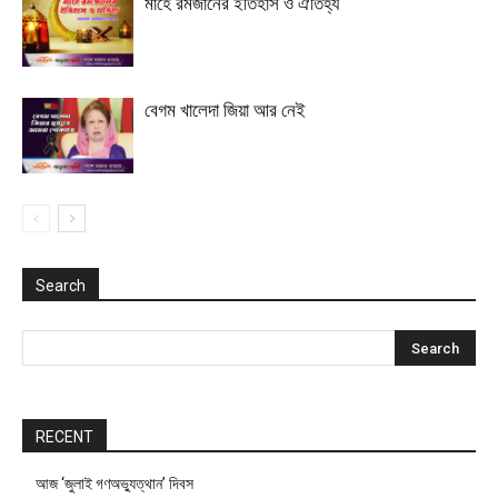
মাহে রমজানের ইতিহাস ও ঐতিহ্য
বেগম খালেদা জিয়া আর নেই
Search
RECENT
আজ ‘জুলাই গণঅভ্যুত্থান’ দিবস