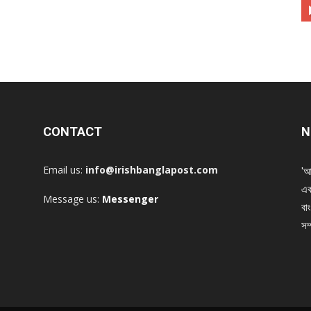
CONTACT
N
Email us:
info@irishbanglapost.com
'আ
এক
Message us:
Messenger
বাং
সম