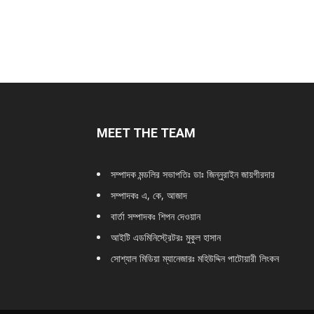
MEET THE TEAM
সম্পাদক মন্ডলির সভাপতিঃ
ডাঃ জিন্নুরাইন জায়গীরদার
সম্পাদকঃ এ, কে, আজাদ
বার্তা সম্পাদকঃ শিপন দেওয়ান
আইটি এডমিনিস্ট্রেটরঃ মুকুল হাসান
সোশ্যাল মিডিয়া ম্যানেজারঃ মহিউদ্দিন পাটোয়ারী লিংকন