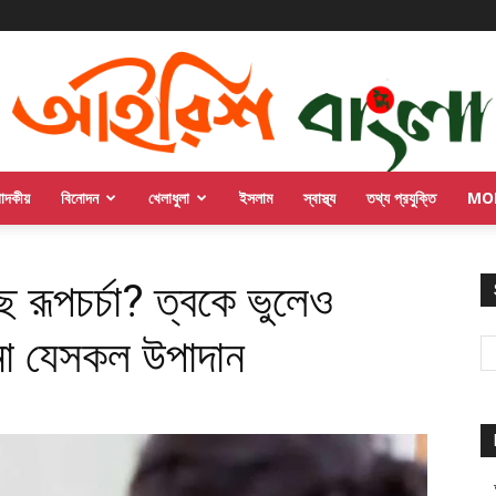
পাদকীয়
বিনোদন
খেলাধুলা
ইসলাম
স্বাস্থ্য
তথ্য প্রযুক্তি
MO
 রূপচর্চা? ত্বকে ভুলেও
না যেসকল উপাদান