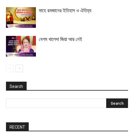
মাহে রমজানের ইতিহাস ও ঐতিহ্য
বেগম খালেদা জিয়া আর নেই
Search
RECENT