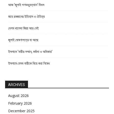
আজ ‘জুলাই গণঅভ্যুত্থান’ দিবস
মাহে রমজানের ইতিহাস ও ঐতিহ্য
বেগম খালেদা জিয়া আর নেই
জুলাই ঘোষণাপত্রে যা আছে
ইসলামে ‘নারীর সম্মান, মর্যাদা ও অধিকার’
ইসলামে যেসব নারীকে বিয়ে করা নিষেধ
ARCHIVES
August 2026
February 2026
December 2025