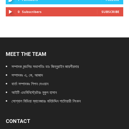
0
Subscribers
SUBSCRIBE
MEET THE TEAM
সম্পাদক মন্ডলির সভাপতিঃ
ডাঃ জিন্নুরাইন জায়গীরদার
সম্পাদকঃ এ, কে, আজাদ
বার্তা সম্পাদকঃ শিপন দেওয়ান
আইটি এডমিনিস্ট্রেটরঃ মুকুল হাসান
সোশ্যাল মিডিয়া ম্যানেজারঃ মহিউদ্দিন পাটোয়ারী লিংকন
CONTACT