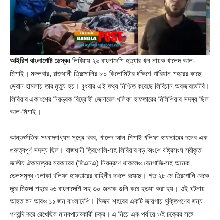
আইরিশ বাংলাপোষ্ট ডেস্কঃ
লিবিয়ায় ২৬ বাংলাদেশি হত্যার খল নায়ক খালেদ আল-
মিশাই। মঙ্গলবার, রাজধানী ত্রিপোলির ৮০ কিলোমিটার দক্ষিণে গারিয়ান শহরের কাছে
ড্রোন হামলায় তার মৃত্যু হয়। বুধবার এই তথ্য নিশ্চিত করেছে লিবিয়ান অবজারভেটরি।
লিবিয়ার একাংশের নিয়ন্ত্রক বিদ্রোহী জেনারেল খলিফা হাফতারের মিলিশিয়ার সদস্য ছিল
আল-মিশাই।
আন্তর্জাতিক সংবাদমাধ্যম সূত্রে খবর, খালেদ আল-মিশাই খলিফা হাফতারের দলের এক
গুরুত্বপূর্ণ সদস্য ছিল। রাজধানী ত্রিপোলি-সহ লিবিয়ার বড় অংশে রাষ্ট্রসংঘ স্বীকৃত
জাতীয় ঐকমত্যের সরকারের (জিএনএ) নিয়ন্ত্রণে থাকলেও বেনগাজি-সহ অনেক
তেলসমৃদ্ধ এলাকা খলিফা হাফতারের বাহিনীর দখলে রয়েছে। গত ২৮ মে ত্রিপোলি থেকে
দূরে মিজদা শহরে ২৬ বাংলাদেশি-সহ ৩০ জনকে গুলি করে হত্যা করা হয়। ওই ঘটনায়
আহত হন আরও ১১ জন বাংলাদেশি। মিজদা শহরের একটি জায়গায় মুক্তিপণের জন্য
পণবন্দি করে রেখেছিল মানবপাচারকারী চক্র। এ নিয়ে এক পর্যায়ে ওই চক্রের সঙ্গে