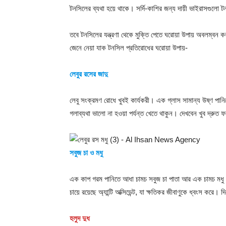
টনসিলের ব্যথা হয়ে থাকে। সর্দি-কাশির জন্য দায়ী ভাইরাসগুলো
তবে টনসিলের যন্ত্রণা থেকে মুক্তি পেতে ঘরোয়া উপায় অবলম্বন ক
জেনে নেয়া যাক টনসিল প্রতিরোধের ঘরোয়া উপায়-
লেবুর রসের জাদু
লেবু সংক্রমণ রোধে খুবই কার্যকরী। এক গ্লাস সামান্য উষ্ণ পান
গলাব্যথা ভালো না হওয়া পর্যন্ত খেতে থাকুন। দেখবেন খুব দ্রু
সবুজ চা ও মধু
এক কাপ গরম পানিতে আধা চামচ সবুজ চা পাতা আর এক চামচ মধু দিয
চায়ে রয়েছে অ্যান্টি অক্সিডেন্ট, যা ক্ষতিকর জীবাণুকে ধ্বংস ক
হলুদ দুধ