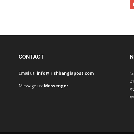
CONTACT
N
Email us:
info@irishbanglapost.com
'আ
এক
Message us:
Messenger
বাং
সম