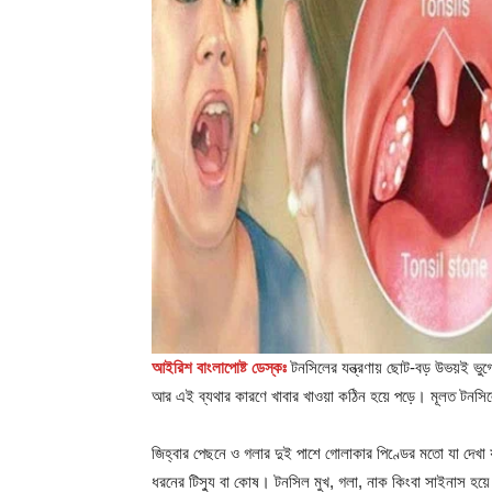
আইরিশ বাংলাপোষ্ট ডেস্কঃ
টনসিলের যন্ত্রণায় ছোট-বড় উভয়ই ভ
আর এই ব্যথার কারণে খাবার খাওয়া কঠিন হয়ে পড়ে। মূলত টনস
জিহ্বার পেছনে ও গলার দুই পাশে গোলাকার পিণ্ডের মতো যা দে
ধরনের টিস্যু বা কোষ। টনসিল মুখ, গলা, নাক কিংবা সাইনাস হয়ে 