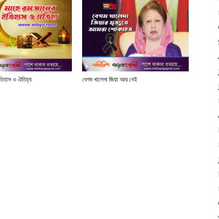
তিহাস ও ঐতিহ্য
বেগম খালেদা জিয়া আর নেই