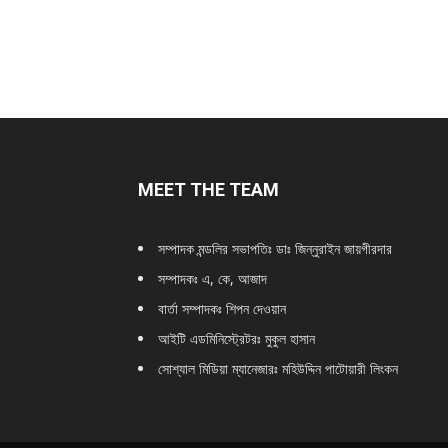
MEET THE TEAM
সম্পাদক মন্ডলির সভাপতিঃ
ডাঃ জিন্নুরাইন জায়গীরদার
সম্পাদকঃ এ, কে, আজাদ
বার্তা সম্পাদকঃ শিপন দেওয়ান
আইটি এডমিনিস্ট্রেটরঃ মুকুল হাসান
সোশ্যাল মিডিয়া ম্যানেজারঃ মহিউদ্দিন পাটোয়ারী লিংকন