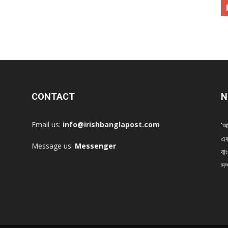
CONTACT
N
Email us:
info@irishbanglapost.com
'আ
এক
Message us:
Messenger
বাং
সম