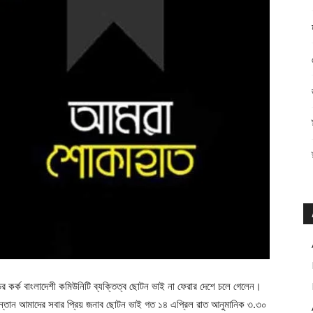
্ডের কর্ক বাংলাদেশী কমিউনিটি ব্যক্তিত্ব ছোটন ভাই না ফেরার দেশে চলে গেলেন।
ের সন্তান আমাদের সবার প্রিয় জনাব ছোটন ভাই গত ১৪ এপ্রিল রাত আনুমানিক ৩.৩০