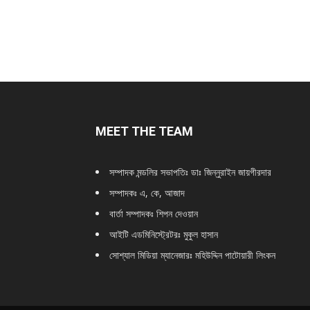
MEET THE TEAM
সম্পাদক মন্ডলির সভাপতিঃ
ডাঃ জিন্নুরাইন জায়গীরদার
সম্পাদকঃ এ, কে, আজাদ
বার্তা সম্পাদকঃ শিপন দেওয়ান
আইটি এডমিনিস্ট্রেটরঃ মুকুল হাসান
সোশ্যাল মিডিয়া ম্যানেজারঃ মহিউদ্দিন পাটোয়ারী লিংকন