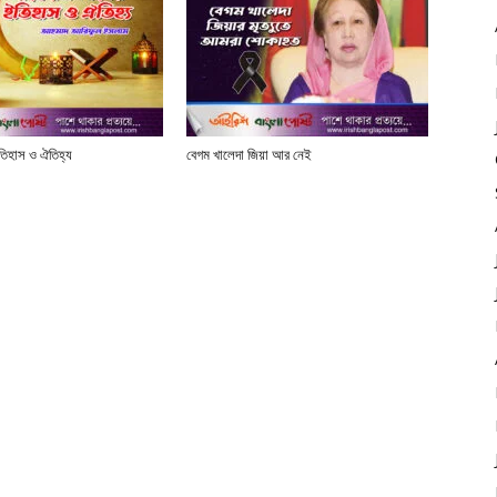
তিহাস ও ঐতিহ্য
বেগম খালেদা জিয়া আর নেই