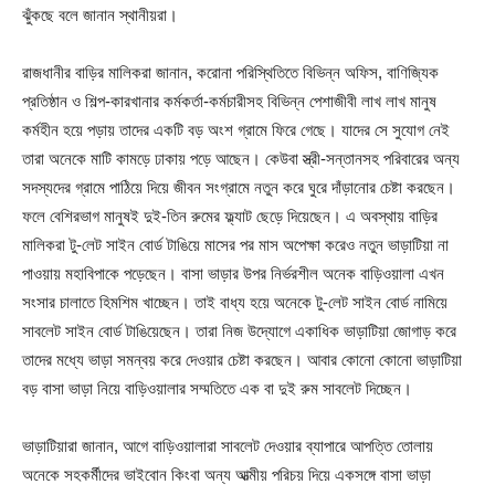
ঝুঁকছে বলে জানান স্থানীয়রা।
রাজধানীর বাড়ির মালিকরা জানান, করোনা পরিস্থিতিতে বিভিন্ন অফিস, বাণিজ্যিক
প্রতিষ্ঠান ও শিল্প-কারখানার কর্মকর্তা-কর্মচারীসহ বিভিন্ন পেশাজীবী লাখ লাখ মানুষ
কর্মহীন হয়ে পড়ায় তাদের একটি বড় অংশ গ্রামে ফিরে গেছে। যাদের সে সুযোগ নেই
তারা অনেকে মাটি কামড়ে ঢাকায় পড়ে আছেন। কেউবা স্ত্রী-সন্তানসহ পরিবারের অন্য
সদস্যদের গ্রামে পাঠিয়ে দিয়ে জীবন সংগ্রামে নতুন করে ঘুরে দাঁড়ানোর চেষ্টা করছেন।
ফলে বেশিরভাগ মানুষই দুই-তিন রুমের ফ্ল্যাট ছেড়ে দিয়েছেন। এ অবস্থায় বাড়ির
মালিকরা টু-লেট সাইন বোর্ড টাঙিয়ে মাসের পর মাস অপেক্ষা করেও নতুন ভাড়াটিয়া না
পাওয়ায় মহাবিপাকে পড়েছেন। বাসা ভাড়ার উপর নির্ভরশীল অনেক বাড়িওয়ালা এখন
সংসার চালাতে হিমশিম খাচ্ছেন। তাই বাধ্য হয়ে অনেকে টু-লেট সাইন বোর্ড নামিয়ে
সাবলেট সাইন বোর্ড টাঙিয়েছেন। তারা নিজ উদ্যোগে একাধিক ভাড়াটিয়া জোগাড় করে
তাদের মধ্যে ভাড়া সমন্বয় করে দেওয়ার চেষ্টা করছেন। আবার কোনো কোনো ভাড়াটিয়া
বড় বাসা ভাড়া নিয়ে বাড়িওয়ালার সম্মতিতে এক বা দুই রুম সাবলেট দিচ্ছেন।
ভাড়াটিয়ারা জানান, আগে বাড়িওয়ালারা সাবলেট দেওয়ার ব্যাপারে আপত্তি তোলায়
অনেকে সহকর্মীদের ভাইবোন কিংবা অন্য আত্মীয় পরিচয় দিয়ে একসঙ্গে বাসা ভাড়া