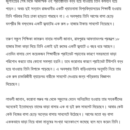
জুলাইয়ের শেষ দিকে আকস্মিক ওই প্রতিষ্ঠানটি বন্ধ হয়ে যাওয়ায় তিনি কর্মহীন হয়ে
পড়েন। অথচ দুই সন্তান রাজধানীর একটি খ্যাতনামা বিশ্ববিদ্যালয়ের শিক্ষার্থী হওয়ায়
তিনি পরিবার নিয়ে ঢাকা ছাড়তে পারছেন না। এ অবস্থায় তিনি আগের বাসা ছেড়ে
বনশ্রীর জি বস্নকের একটি ফ্ল্যাটের এক রুম ৮ হাজার টাকায় সাবলেট নিয়েছেন।
তরুণ স্কুল শিক্ষিকা কামরুন নাহার লাভলী জানান, রামপুরার আফতাবনগর প্রকল্পে ১৮
হাজার টাকা ভাড়া দিয়ে তিনি একাই দুই রুমের একটি ফ্ল্যাটে ৩ বছর ধরে আছেন।
এতদিন বাসায় বেশ কয়েকজন শিক্ষার্থীকে প্রাইভেট পড়ানোর কারণে সময়মতো ভাড়া
পরিশোধ করতে তার কোনো সমস্যা হয়নি। তবে করোনার কারণে প্রাইভেট টিউশনি বন্ধ
হয়ে যাওয়ায় তিনি বিপাকে পড়েছেন। এ অবস্থায় তিনি বাড়িওয়ালার অনুমতি নিয়ে তার
এক রুম চাকরিজীবী ব্যাচেলর নারীকে সাবলেট দেওয়ার জন্য পত্রিকায় বিজ্ঞাপন
দিয়েছেন।
লাভলী জানান, করোনা শুরুর পর থেকে স্কুলের বেতন অনিয়মিত হওয়ায় তার সহকর্মীদের
অনেকেই ইতোমধ্যে তাদের ভাড়া বাসার এক বা দুই রুম সাবলেট দিয়েছেন। আবার কেউ
কেউ নিজের বাসা ছেড়ে অন্যের বাসায় সাবলেটে উঠেছেন। আগের মতো বড় বাসা
এককভাবে ভাড়া নিয়ে থাকা মানুষের সংখ্যা অনেকাংশে কমেছে বলে মনে করেন তিনি।