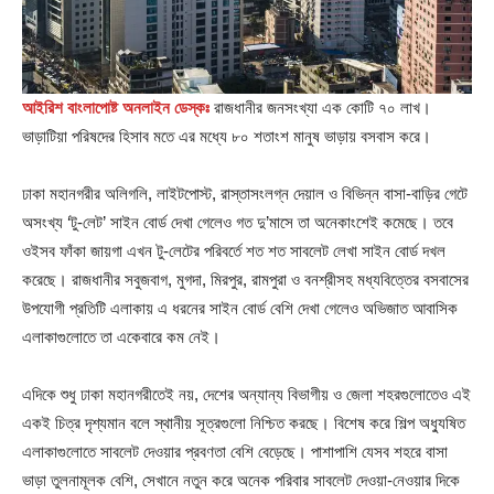
আইরিশ বাংলাপোষ্ট অনলাইন ডেস্কঃ
রাজধানীর জনসংখ্যা এক কোটি ৭০ লাখ।
ভাড়াটিয়া পরিষদের হিসাব মতে এর মধ্যে ৮০ শতাংশ মানুষ ভাড়ায় বসবাস করে।
ঢাকা মহানগরীর অলিগলি, লাইটপোস্ট, রাস্তাসংলগ্ন দেয়াল ও বিভিন্ন বাসা-বাড়ির গেটে
অসংখ্য ‘টু-লেট’ সাইন বোর্ড দেখা গেলেও গত দু’মাসে তা অনেকাংশেই কমেছে। তবে
ওইসব ফাঁকা জায়গা এখন টু-লেটের পরিবর্তে শত শত সাবলেট লেখা সাইন বোর্ড দখল
করেছে। রাজধানীর সবুজবাগ, মুগদা, মিরপুর, রামপুরা ও বনশ্রীসহ মধ্যবিত্তের বসবাসের
উপযোগী প্রতিটি এলাকায় এ ধরনের সাইন বোর্ড বেশি দেখা গেলেও অভিজাত আবাসিক
এলাকাগুলোতে তা একেবারে কম নেই।
এদিকে শুধু ঢাকা মহানগরীতেই নয়, দেশের অন্যান্য বিভাগীয় ও জেলা শহরগুলোতেও এই
একই চিত্র দৃশ্যমান বলে স্থানীয় সূত্রগুলো নিশ্চিত করছে। বিশেষ করে শিল্প অধু্যষিত
এলাকাগুলোতে সাবলেট দেওয়ার প্রবণতা বেশি বেড়েছে। পাশাপাশি যেসব শহরে বাসা
ভাড়া তুলনামূলক বেশি, সেখানে নতুন করে অনেক পরিবার সাবলেট দেওয়া-নেওয়ার দিকে