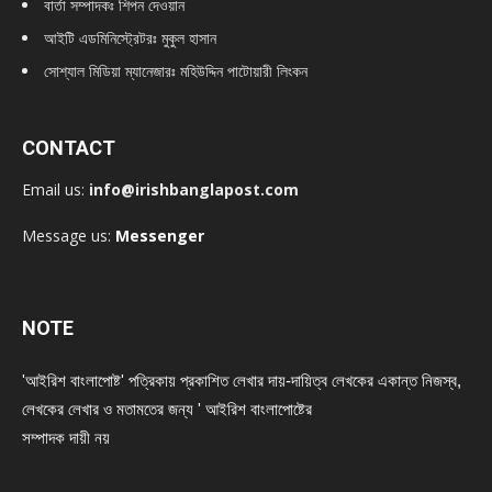
বার্তা সম্পাদকঃ শিপন দেওয়ান
আইটি এডমিনিস্ট্রেটরঃ মুকুল হাসান
সোশ্যাল মিডিয়া ম্যানেজারঃ মহিউদ্দিন পাটোয়ারী লিংকন
CONTACT
Email us:
info@irishbanglapost.com
Message us:
Messenger
NOTE
'আইরিশ বাংলাপোষ্ট' পত্রিকায় প্রকাশিত লেখার দায়-দায়িত্ব লেখকের একান্ত নিজস্ব,
লেখকের লেখার ও মতামতের জন্য ' আইরিশ বাংলাপোষ্টের
সম্পাদক দায়ী নয়