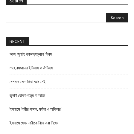
Search
RECENT
আজ ‘জুলাই গণঅভ্যুত্থান’ দিবস
মাহে রমজানের ইতিহাস ও ঐতিহ্য
বেগম খালেদা জিয়া আর নেই
জুলাই ঘোষণাপত্রে যা আছে
ইসলামে ‘নারীর সম্মান, মর্যাদা ও অধিকার’
ইসলামে যেসব নারীকে বিয়ে করা নিষেধ