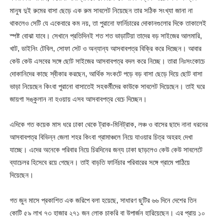
মানুষ দুই রুমের বাসা ছেড়ে এক রুম সাবলেট নিয়েছেন তার সঠিক সংখ্যা জানা না
থাকলেও সেটি যে একেবারে কম নয়, তা পুরানো ফার্নিচারের দোকানগুলোর দিকে তাকালেই
স্পষ্ট বোঝা যাবে। সেখানে প্রতিদিনই শত শত ভাড়াটিয়া তাদের বড় সাইজের আলমারি,
খাট, ডাইনিং টেবিল, সোফা সেট ও অন্যান্য আসবাবপত্র বিক্রি করে দিচ্ছেন। আবার
কেউ কেউ এসবের সঙ্গে ছোট সাইজের আসবাবপত্র বদল করে নিচ্ছে। তারা নিঃসংকোচে
দোকানিদের কাছে স্বীকার করছেন, আর্থিক সংকটে পড়ে বড় বাসা ছেড়ে দিয়ে ছোট বাসা
ভাড়া নিয়েছেন কিংবা পুরানো বাসাতেই সহকর্মীদের কাউকে সাবলেট দিয়েছেন। তাই ঘরে
জায়গা সঙ্কুলান না হওয়ায় এসব আসবাবপত্র বেচে দিচ্ছেন।
এদিকে গত কয়েক মাস ধরে ঢাকা থেকে ট্রাক-মিনিট্রাক, লঞ্চ ও বাসের ছাদে নানা ধরনের
আসবাবপত্র বিভিন্ন জেলা শহর কিংবা গ্রামাঞ্চলে নিয়ে যাওয়ার চিত্র অহরহ দেখা
যাচ্ছে। এদের অনেকে পরিবার নিয়ে চিরদিনের জন্য ঢাকা ছাড়লেও কেউ কেউ সাবলেটে
ব্যাচেলর হিসেবে রয়ে গেছেন। তাই বাড়তি ফার্নিচার পরিবারের সঙ্গে গ্রামে পাঠিয়ে
দিয়েছেন।
গত জুন মাসে প্রকাশিত এক জরিপে বলা হয়েছে, সাধারণ ছুটির ৬৬ দিনে দেশের তিন
কোটি ৫৯ লাখ ৭৩ হাজার ২৭১ জন লোক চাকরি বা উপার্জন হারিয়েছেন। এর প্রায় ১০