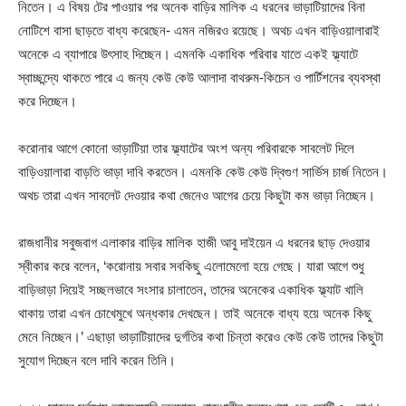
নিতেন। এ বিষয় টের পাওয়ার পর অনেক বাড়ির মালিক এ ধরনের ভাড়াটিয়াদের বিনা
নোটিশে বাসা ছাড়তে বাধ্য করেছেন- এমন নজিরও রয়েছে। অথচ এখন বাড়িওয়ালারাই
অনেকে এ ব্যাপারে উৎসাহ দিচ্ছেন। এমনকি একাধিক পরিবার যাতে একই ফ্ল্যাটে
স্বাচ্ছন্দ্যে থাকতে পারে এ জন্য কেউ কেউ আলাদা বাথরুম-কিচেন ও পার্টিশনের ব্যবস্থা
করে দিচ্ছেন।
করোনার আগে কোনো ভাড়াটিয়া তার ফ্ল্যাটের অংশ অন্য পরিবারকে সাবলেট দিলে
বাড়িওয়ালারা বাড়তি ভাড়া দাবি করতেন। এমনকি কেউ কেউ দ্বিগুণ সার্ভিস চার্জ নিতেন।
অথচ তারা এখন সাবলেট দেওয়ার কথা জেনেও আগের চেয়ে কিছুটা কম ভাড়া নিচ্ছেন।
রাজধানীর সবুজবাগ এলাকার বাড়ির মালিক হাজী আবু দাইয়েন এ ধরনের ছাড় দেওয়ার
স্বীকার করে বলেন, ‘করোনায় সবার সবকিছু এলোমেলো হয়ে গেছে। যারা আগে শুধু
বাড়িভাড়া দিয়েই সচ্ছলভাবে সংসার চালাতেন, তাদের অনেকের একাধিক ফ্ল্যাট খালি
থাকায় তারা এখন চোখেমুখে অন্ধকার দেখছেন। তাই অনেকে বাধ্য হয়ে অনেক কিছু
মেনে নিচ্ছেন।’ এছাড়া ভাড়াটিয়াদের দুর্গতির কথা চিন্তা করেও কেউ কেউ তাদের কিছুটা
সুযোগ দিচ্ছেন বলে দাবি করেন তিনি।