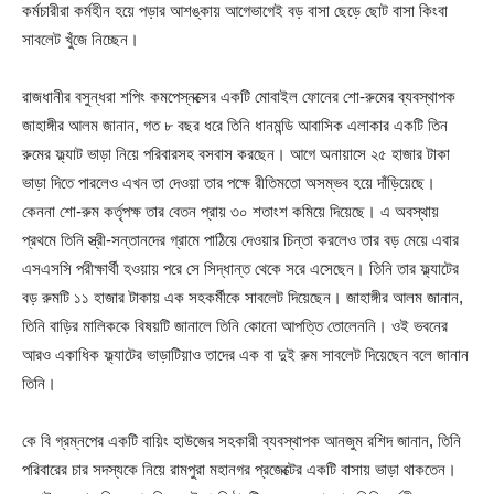
কর্মচারীরা কর্মহীন হয়ে পড়ার আশঙ্কায় আগেভাগেই বড় বাসা ছেড়ে ছোট বাসা কিংবা
সাবলেট খুঁজে নিচ্ছেন।
রাজধানীর বসুন্ধরা শপিং কমপেস্নক্সের একটি মোবাইল ফোনের শো-রুমের ব্যবস্থাপক
জাহাঙ্গীর আলম জানান, গত ৮ বছর ধরে তিনি ধানমন্ডি আবাসিক এলাকার একটি তিন
রুমের ফ্ল্যাট ভাড়া নিয়ে পরিবারসহ বসবাস করছেন। আগে অনায়াসে ২৫ হাজার টাকা
ভাড়া দিতে পারলেও এখন তা দেওয়া তার পক্ষে রীতিমতো অসম্ভব হয়ে দাঁড়িয়েছে।
কেননা শো-রুম কর্তৃপক্ষ তার বেতন প্রায় ৩০ শতাংশ কমিয়ে দিয়েছে। এ অবস্থায়
প্রথমে তিনি স্ত্রী-সন্তানদের গ্রামে পাঠিয়ে দেওয়ার চিন্তা করলেও তার বড় মেয়ে এবার
এসএসসি পরীক্ষার্থী হওয়ায় পরে সে সিদ্ধান্ত থেকে সরে এসেছেন। তিনি তার ফ্ল্যাটের
বড় রুমটি ১১ হাজার টাকায় এক সহকর্মীকে সাবলেট দিয়েছেন। জাহাঙ্গীর আলম জানান,
তিনি বাড়ির মালিককে বিষয়টি জানালে তিনি কোনো আপত্তি তোলেননি। ওই ভবনের
আরও একাধিক ফ্ল্যাটের ভাড়াটিয়াও তাদের এক বা দুই রুম সাবলেট দিয়েছেন বলে জানান
তিনি।
কে বি গ্রম্নপের একটি বায়িং হাউজের সহকারী ব্যবস্থাপক আনজুম রশিদ জানান, তিনি
পরিবারের চার সদস্যকে নিয়ে রামপুরা মহানগর প্রজেক্টের একটি বাসায় ভাড়া থাকতেন।