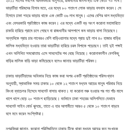
২০১১ সালের সর্বশেষ আদমশুমারি অনুসারে, রাজধানীর জনসংখ্যা এক কোটি ৭০ লাখ।
ভাড়াটিয়া পরিষদের হিসাব মতে, এর মধ্যে ৮০ শতাংশ লোক ভাড়ায় বসবাস করেন। সে
হিসাবে ঢাকা শহরে ভাড়ায় থাকে এক কোটি ৩৬ লাখ মানুষ। এদের বেশির ভাগ মধ্যবিত্ত
এবং বেসরকারি প্রতিষ্ঠানে কাজ করেন। এর মধ্যে একটি বড় অংশ করোনা মহামারিতে
চাকরি হারিয়ে গ্রামে চলে গেছেন বা রাজধানীর আশপাশে কম ভাড়ায় বাসা নিয়েছেন।
অন্যদিকে প্রায় চার লাখেরও বেশি বাড়িওয়ালার মধ্যে প্রায় দুই লাখ ৪০ হাজার বাড়ির
মালিক মধ্যবিত্ত হওয়ায় তারা ভাড়াটিয়া হারিয়ে চরম বিপাকে পড়েছেন। তাই দুই পক্ষই
এখন অলিখিত সমঝোতায় এসে সাবলেটের পথ বেছে নিয়েছে। করোনাকালীন বেশকিছু
বাড়ির মালিক বাড়ি ভাড়া কমিয়েছেন বলেও জানায় ভাড়াটিয়া পরিষদ।
ঢাকায় ভাড়াটিয়াদের অধিকার নিয়ে কাজ করা অপর একটি প্রতিষ্ঠানের পরিসংখ্যান
অনুযায়ী, স্বাভাবিক সময় ঢাকার ১০ থেকে ১২ শতাংশ মধ্যম আয়ের মানুষ পরিবার নিয়ে
কিংবা ব্যাচেলর হিসেবে সাবলেট বাসায় থাকত। যা করোনা শুরু হওয়ার পর গত পাঁচ মাসে
ধাপে ধাপে বেড়ে ২০ শতাংশ ছাড়িয়েছে। বর্তমানে ঢাকা শহরের অলিগলিতে যেভাবে
সাবলেট সাইন বোর্ড ঝুলছে, তাতে এ হার আগামীতে আরও ৫ থেকে ১০ শতাংশ বাড়বে
বলে মনে করেন সংশ্লিষ্টরা।
নগরবিদরা জানান, করোনা পরিস্থিতিতে ঢাকায় টিকে থাকা মধ্যম আয়ের কত সংখ্যক