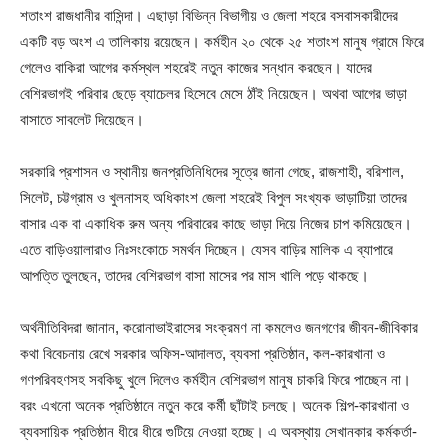
শতাংশ রাজধানীর বাসিন্দা। এছাড়া বিভিন্ন বিভাগীয় ও জেলা শহরে বসবাসকারীদের
একটি বড় অংশ এ তালিকায় রয়েছেন। কর্মহীন ২০ থেকে ২৫ শতাংশ মানুষ গ্রামে ফিরে
গেলেও বাকিরা আগের কর্মস্থল শহরেই নতুন কাজের সন্ধান করছেন। যাদের
বেশিরভাগই পরিবার ছেড়ে ব্যাচেলর হিসেবে মেসে ঠাঁই নিয়েছেন। অথবা আগের ভাড়া
বাসাতে সাবলেট দিয়েছেন।
সরকারি প্রশাসন ও স্থানীয় জনপ্রতিনিধিদের সূত্রে জানা গেছে, রাজশাহী, বরিশাল,
সিলেট, চট্টগ্রাম ও খুলনাসহ অধিকাংশ জেলা শহরেই বিপুল সংখ্যক ভাড়াটিয়া তাদের
বাসার এক বা একাধিক রুম অন্য পরিবারের কাছে ভাড়া দিয়ে নিজের চাপ কমিয়েছেন।
এতে বাড়িওয়ালারাও নিঃসংকোচে সমর্থন দিচ্ছেন। যেসব বাড়ির মালিক এ ব্যাপারে
আপত্তি তুলছেন, তাদের বেশিরভাগ বাসা মাসের পর মাস খালি পড়ে থাকছে।
অর্থনীতিবিদরা জানান, করোনাভাইরাসের সংক্রমণ না কমলেও জনগণের জীবন-জীবিকার
কথা বিবেচনায় রেখে সরকার অফিস-আদালত, ব্যবসা প্রতিষ্ঠান, কল-কারখানা ও
গণপরিবহণসহ সবকিছু খুলে দিলেও কর্মহীন বেশিরভাগ মানুষ চাকরি ফিরে পাচ্ছেন না।
বরং এখনো অনেক প্রতিষ্ঠানে নতুন করে কর্মী ছাঁটাই চলছে। অনেক শিল্প-কারখানা ও
ব্যবসায়িক প্রতিষ্ঠান ধীরে ধীরে গুটিয়ে নেওয়া হচ্ছে। এ অবস্থায় সেখানকার কর্মকর্তা-