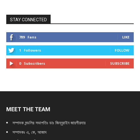
STAY CONNECTED
789
Fans
LIKE
1
Followers
FOLLOW
0
Subscribers
SUBSCRIBE
MEET THE TEAM
সম্পাদক মন্ডলির সভাপতিঃ
ডাঃ জিন্নুরাইন জায়গীরদার
সম্পাদকঃ এ, কে, আজাদ