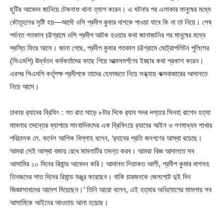
ছুটির আবেদন জানিয়ে টেকনাফ থানা ত্যাগ করেন। এ ঘটনার পর এলাকার মানুষের মধ্যে
কৌতূহলের সৃষ্টি হয়—আদৌ ওসি প্রদীপ কুমার দাশকে পাওয়া যাবে কি না তা নিয়ে। শেষ
পর্যন্ত গতকাল চট্টগ্রামে ওসি প্রদীপ আটক হওয়ার কথা জানাজানির পর মানুষের মধ্যে
স্বস্তি ফিরে আসে। জানা গেছে, প্রদীপ কুমার গতকাল চট্টগ্রামে মেট্রোপলিটন পুলিশের
(সিএমপি) ঊর্ধ্বতন কর্মকর্তাদের কাছে গিয়ে আত্মসমর্পণের ইচ্ছার কথা প্রকাশ করেন।
এরপর সিএমপি কর্তৃপক্ষ প্রদীপকে তাদের হেফাজতে নিয়ে সন্ধ্যায় কক্সবাজারের আদালতে
নিয়ে আসে।
ঢাকায় র‌্যাবের ব্রিফিং : গত রাত সাড়ে ৮টার দিকে র‌্যাব সদর দপ্তরে সিনহা রাশেদ হত্যা
মামলার তদন্তের ব্যাপারে সাংবাদিকদের এক ব্রিফিংয়ে র‌্যাবের আইন ও গণমাধ্যম শাখার
পরিচালক লে. কর্নেল আশিক বিল্লাহ বলেন, ‘র‌্যাবের প্রতি জনগণের আস্থা রয়েছে।
আমরা সেই আস্থা বজায় রেখে মামলাটির তদন্ত করব। আমরা বিজ্ঞ আদালতে সব
আসামির ১০ দিনের রিমান্ড আবেদন করি। আদালত লিয়াকত আলী, প্রদীপ কুমার দাশসহ
তিনজনের সাত দিনের রিমান্ড মঞ্জুর করেছেন। বাকি চারজনকে জেলগেটে দুই দিন
জিজ্ঞাসাবাদের আদেশ দিয়েছেন।’ তিনি আরো বলেন, এই হত্যার অভিযোগের মামলায় সব
আসামিকে আইনের আওতায় আনা হয়েছে।