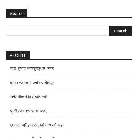
Search
RECENT
আজ ‘জুলাই গণঅভ্যুত্থান’ দিবস
মাহে রমজানের ইতিহাস ও ঐতিহ্য
বেগম খালেদা জিয়া আর নেই
জুলাই ঘোষণাপত্রে যা আছে
ইসলামে ‘নারীর সম্মান, মর্যাদা ও অধিকার’