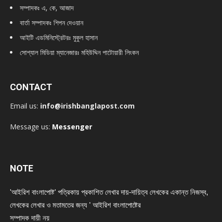
সম্পাদকঃ এ, কে, আজাদ
বার্তা সম্পাদকঃ শিপন দেওয়ান
আইটি এডমিনিস্ট্রেটরঃ মুকুল হাসান
সোশ্যাল মিডিয়া ম্যানেজারঃ মহিউদ্দিন পাটোয়ারী লিংকন
CONTACT
Email us:
info@irishbanglapost.com
Message us:
Messenger
NOTE
'আইরিশ বাংলাপোষ্ট' পত্রিকায় প্রকাশিত লেখার দায়-দায়িত্ব লেখকের একান্ত নিজস্ব,
লেখকের লেখার ও মতামতের জন্য ' আইরিশ বাংলাপোষ্টের
সম্পাদক দায়ী নয়