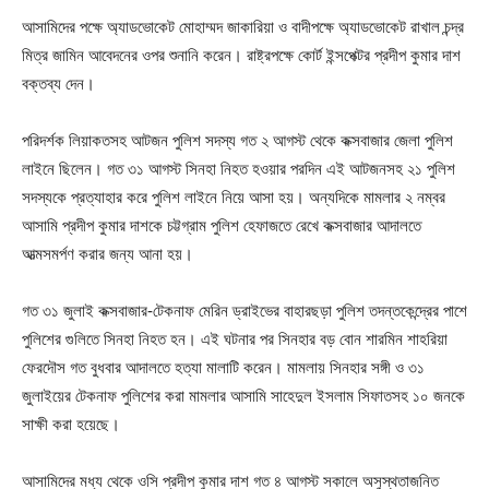
আসামিদের পক্ষে অ্যাডভোকেট মোহাম্মদ জাকারিয়া ও বাদীপক্ষে অ্যাডভোকেট রাখাল চন্দ্র
মিত্র জামিন আবেদনের ওপর শুনানি করেন। রাষ্ট্রপক্ষে কোর্ট ইন্সপেক্টর প্রদীপ কুমার দাশ
বক্তব্য দেন।
পরিদর্শক লিয়াকতসহ আটজন পুলিশ সদস্য গত ২ আগস্ট থেকে কক্সবাজার জেলা পুলিশ
লাইনে ছিলেন। গত ৩১ আগস্ট সিনহা নিহত হওয়ার পরদিন এই আটজনসহ ২১ পুলিশ
সদস্যকে প্রত্যাহার করে পুলিশ লাইনে নিয়ে আসা হয়। অন্যদিকে মামলার ২ নম্বর
আসামি প্রদীপ কুমার দাশকে চট্টগ্রাম পুলিশ হেফাজতে রেখে কক্সবাজার আদালতে
আত্মসমর্পণ করার জন্য আনা হয়।
গত ৩১ জুলাই কক্সবাজার-টেকনাফ মেরিন ড্রাইভের বাহারছড়া পুলিশ তদন্তকেন্দ্রের পাশে
পুলিশের গুলিতে সিনহা নিহত হন। এই ঘটনার পর সিনহার বড় বোন শারমিন শাহরিয়া
ফেরদৌস গত বুধবার আদালতে হত্যা মালাটি করেন। মামলায় সিনহার সঙ্গী ও ৩১
জুলাইয়ের টেকনাফ পুলিশের করা মামলার আসামি সাহেদুল ইসলাম সিফাতসহ ১০ জনকে
সাক্ষী করা হয়েছে।
আসামিদের মধ্য থেকে ওসি প্রদীপ কুমার দাশ গত ৪ আগস্ট সকালে অসুস্থতাজনিত