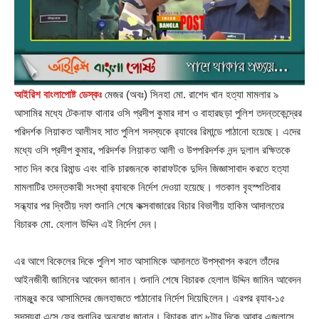
আইরিশ বাংলাপোষ্ট ডেস্কঃ
মেজর (অবঃ) সিনহা মো. রাশেদ খান হত্যা মামলার ৯
আসামির মধ্যে টেকনাফ থানার ওসি প্রদীপ কুমার দাশ ও বাহারছড়া পুলিশ তদন্তকেন্দ্রের
পরিদর্শক লিয়াকত আলীসহ সাত পুলিশ সদস্যকে র‌্যাবের রিমান্ডে পাঠানো হয়েছে। এদের
মধ্যে ওসি প্রদীপ কুমার, পরিদর্শক লিয়াকত আলী ও উপপরিদর্শক নন্দ দুলাল রক্ষিতকে
সাত দিন করে রিমান্ড এবং বাকি চারজনকে কারাফটকে দুদিন জিজ্ঞাসাবাদ করতে হত্যা
মামলাটির তদন্তকারী সংস্থা র‌্যাবকে নির্দেশ দেওয়া হয়েছে। গতকাল বৃহস্পতিবার
সন্ধ্যার পর দ্বিতীয় দফা শুনানি শেষে কক্সবাজারের বিচার বিভাগীয় হাকিম আদালতের
বিচারক মো. হেলাল উদ্দিন এই নির্দেশ দেন।
এর আগে বিকেলের দিকে পুলিশ সাত আসামিকে আদালতে উপস্থাপন করলে তাঁদের
আইনজীবী জামিনের আবেদন জানান। শুনানি শেষে বিচারক হেলাল উদ্দিন জামিন আবেদন
নামঞ্জুর করে আসামিদের জেলহাজতে পাঠানোর নির্দেশ দিয়েছিলেন। এরপর র‌্যাব-১৫
সদস্যরা এসে ফের শুনানির অনুরোধ জানান। বিচারক রাত ৮টার দিকে আবার এজলাসে