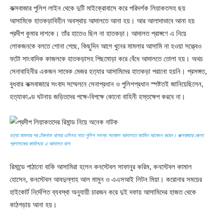
কক্সবাজার পুলিশ লাইন থেকে দুটি মাইক্রোবাসে করে পরিদর্শক লিয়াকতসহ ছয়
আসামিকে হাতকড়াবিহীন অবস্থায় আদালতে আনা হয়। আর আলাদাভাবে আনা হয়
প্রদীপ কুমার দাশকে। তাঁর হাতেও ছিল না হাতকড়া। আদালত প্রাঙ্গণে এ নিয়ে
লোকজনকে বলতে শোনা গেছে, কিছুদিন আগে খুনের মামলার আসামি না হওয়া সত্ত্বেও
ফটো সাংবাদিক কাজলকে হাতকড়াসহ পিছমোড়া করে বেঁধে আদালতে তোলা হয়। অথচ
সেনাবাহিনীর একজন সাবেক মেজর হত্যার আসামিদের হাতকড়া পরানো হয়নি। প্রসঙ্গত,
বুধবার কক্সবাজারে সংবাদ সম্মেলনে সেনাপ্রধান ও পুলিশপ্রধান স্পষ্টতই জানিয়েছিলেন,
হত্যাকাণ্ড ঘটনায় জড়িতদের পক্ষে-বিপক্ষে কোনো বাহিনী হস্তক্ষেপ করবে না।
হত্যা মামলার পর টেকনাফ থানার ওসিসহ সাত পুলিশ সদস্য গতকাল আদালতে জামিন আবেদন করেন। কক্সবাজার জেলা
প্রশাসকের কার্যালয়ে এ আদালত বসে
রিমান্ডে পাঠানো বাকি আসামিরা হলেন কনস্টেবল সাফানুর করিম, কনস্টেবল কামাল
হোসেন, কনস্টেবল আবদুল্লাহ আল মামুন ও এএসআই লিটন মিয়া। করোনার সময়ের
হাইকোর্ট নির্দেশিত ব্যবস্থা অনুযায়ী চারজন করে দুই দফায় আসামিদের হাজত থেকে
কাঠগড়ায় আনা হয়।