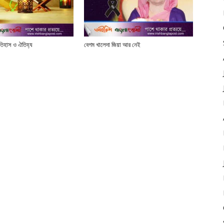
তিহাস ও ঐতিহ্য
বেগম খালেদা জিয়া আর নেই