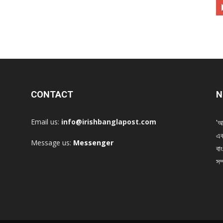
CONTACT
N
Email us:
info@irishbanglapost.com
'আ
এক
Message us:
Messenger
বাং
সম