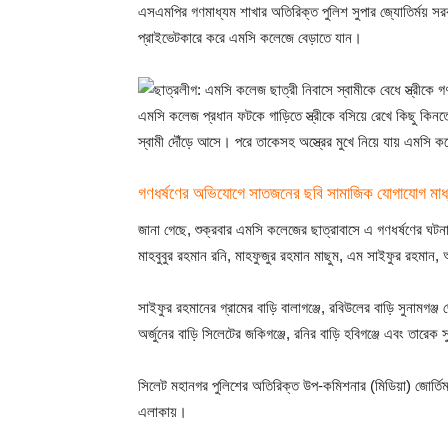
এসএমপির গণমাধ্যম শাখার অতিরিক্ত পুলিশ সুপার জ্যোতির্ময় সরকা
প্রাইভেটকারে করে এমসি কলেজে বেড়াতে যান।
এমসি কলেজ প্রধান ফটকে গাড়িতে স্ত্রীকে বসিয়ে রেখে কিছু কিনত
স্বামী দৌঁড়ে আসে। পরে তাকেসহ অস্ত্রের মুখে নিয়ে যায় এমসি
গণধর্ষণের অভিযোগে সাতজনের ছবি সামাজিক যোগাযোগ মাধ
জানা গেছে, শুক্রবার এমসি কলেজের ছাত্রাবাসে এ গণধর্ষণের ঘটনা
মাহবুবুর রহমান রনি, মাহফুজুর রহমান মাছুম, এম সাইফুর রহমা
সাইফুর রহমানের গ্রামের বাড়ি বালাগঞ্জে, রবিউলের বাড়ি সুনামগঞ
অর্জুনের বাড়ি সিলেটের জকিগঞ্জে, রনির বাড়ি হবিগঞ্জে এবং তারেক 
সিলেট মহানগর পুলিশের অতিরিক্ত উপ-কমিশনার (মিডিয়া) জোর্তিময়
এলাকায়।