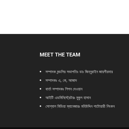
MEET THE TEAM
সম্পাদক মন্ডলির সভাপতিঃ
ডাঃ জিন্নুরাইন জায়গীরদার
সম্পাদকঃ এ, কে, আজাদ
বার্তা সম্পাদকঃ শিপন দেওয়ান
আইটি এডমিনিস্ট্রেটরঃ মুকুল হাসান
সোশ্যাল মিডিয়া ম্যানেজারঃ মহিউদ্দিন পাটোয়ারী লিংকন