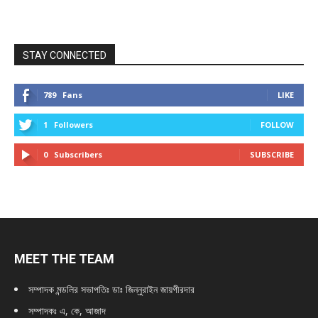
STAY CONNECTED
789
Fans
LIKE
1
Followers
FOLLOW
0
Subscribers
SUBSCRIBE
MEET THE TEAM
সম্পাদক মন্ডলির সভাপতিঃ
ডাঃ জিন্নুরাইন জায়গীরদার
সম্পাদকঃ এ, কে, আজাদ