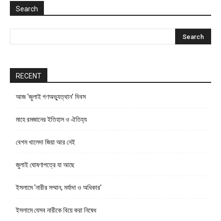
Search
RECENT
আজ ‘জুলাই গণঅভ্যুত্থান’ দিবস
মাহে রমজানের ইতিহাস ও ঐতিহ্য
বেগম খালেদা জিয়া আর নেই
জুলাই ঘোষণাপত্রে যা আছে
ইসলামে ‘নারীর সম্মান, মর্যাদা ও অধিকার’
ইসলামে যেসব নারীকে বিয়ে করা নিষেধ