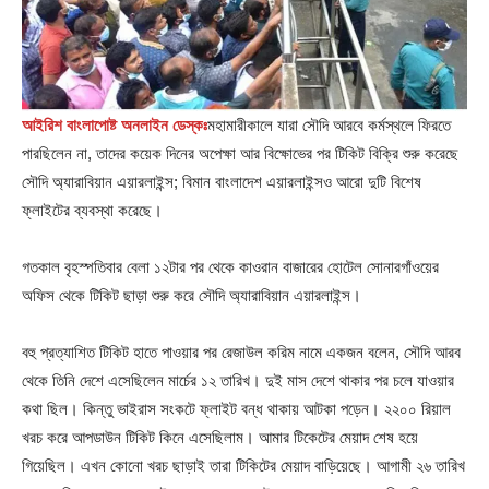
আইরিশ বাংলাপোষ্ট অনলাইন ডেস্কঃ
মহামারীকালে যারা সৌদি আরবে কর্মস্থলে ফিরতে
পারছিলেন না, তাদের কয়েক দিনের অপেক্ষা আর বিক্ষোভের পর টিকিট বিক্রি শুরু করেছে
সৌদি অ্যারাবিয়ান এয়ারলাইন্স; বিমান বাংলাদেশ এয়ারলাইন্সও আরো দুটি বিশেষ
ফ্লাইটের ব্যবস্থা করেছে।
গতকাল বৃহস্পতিবার বেলা ১২টার পর থেকে কাওরান বাজারের হোটেল সোনারগাঁওয়ের
অফিস থেকে টিকিট ছাড়া শুরু করে সৌদি অ্যারাবিয়ান এয়ারলাইন্স।
বহু প্রত্যাশিত টিকিট হাতে পাওয়ার পর রেজাউল করিম নামে একজন বলেন, সৌদি আরব
থেকে তিনি দেশে এসেছিলেন মার্চের ১২ তারিখ। দুই মাস দেশে থাকার পর চলে যাওয়ার
কথা ছিল। কিন্তু ভাইরাস সংকটে ফ্লাইট বন্ধ থাকায় আটকা পড়েন। ২২০০ রিয়াল
খরচ করে আপডাউন টিকিট কিনে এসেছিলাম। আমার টিকেটের মেয়াদ শেষ হয়ে
গিয়েছিল। এখন কোনো খরচ ছাড়াই তারা টিকিটের মেয়াদ বাড়িয়েছে। আগামী ২৬ তারিখ