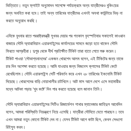
ভিত্তিতে। নতুন ফ্লাইট অনুমোদন সাপেক্ষে পর্যায়ক্রমে অন্য যাত্রীদেরও বুকিংয়ের
জন্য অবহিত করা হবে। তাই অন্য তারিখের যাত্রীদের এখনই অযথা কাউন্টারে ভিড় না
করতে অনুরোধ করছি।
এদিকে বুধবার রাতে পররাষ্ট্রমন্ত্রী সুখবর দেয়ার পর গতকাল বৃহস্পতিবার সকালেই কাওরান
বাজারে সৌদি অ্যারাবিয়ান এয়ারলাইন্সের কার্যালয়ের সামনে জড়ো হতে থাকেন সৌদি
ফিরতে আগ্রহীরা। দুপুর থেকে দীর্ঘ প্রতিক্ষীত টিকিট তারা হাতে পেতে শুরু করেন।
টিকিট পাওয়া ‘সৌভাগ্যবানদের’ একজন খোরশেদ আলম বলেন, এই টিকিটের জন্য তাকে
চার দিন অপেক্ষা করতে হয়েছে। আমি যাওয়ার জন্য বিজনেস ক্লাসের টিকিট কেটে
রেখেছিলাম। সৌদি এয়ারলাইন্স সেটি পরিবর্তন করে এখন ২৮ তারিখের ইকনোমি টিকিট
দিয়েছে। খোরশেদের বাড়ি নোয়াখালীর চাটখিলে। আট মাস আগে দেশে এসে মহামারীর
মধ্যে আটকা পড়ায় ‘খুব কষ্টে’ দিন পার করতে হয়েছে বলে জানান তিনি।
সৌদি অ্যারাবিয়ান এয়ারলাইন্সের সিটিও রিজার্ভেশন শাখার ম্যানেজার জাহিদুল আবেদিন
বলেন, আমরা পরিস্থিতি নিয়ন্ত্রণে নিয়ে এসেছি। যাত্রীরা সৌদিতে যেতে পারছেন। তবে
এখন আমরা নতুন কোনো টিকিট দেব না। যেসব টিকিট আগে কাটা ছিল, কেবল সেগুলো
রিইস্যু করব।