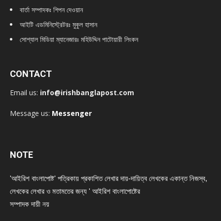
বার্তা সম্পাদকঃ শিপন দেওয়ান
আইটি এডমিনিস্ট্রেটরঃ মুকুল হাসান
সোশ্যাল মিডিয়া ম্যানেজারঃ মহিউদ্দিন পাটোয়ারী লিংকন
CONTACT
Email us:
info@irishbanglapost.com
Message us:
Messenger
NOTE
'আইরিশ বাংলাপোষ্ট' পত্রিকায় প্রকাশিত লেখার দায়-দায়িত্ব লেখকের একান্ত নিজস্ব,
লেখকের লেখার ও মতামতের জন্য ' আইরিশ বাংলাপোষ্টের
সম্পাদক দায়ী নয়