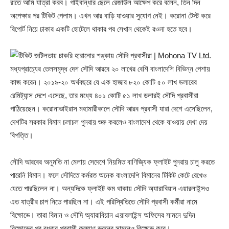
রাতে আমি যাত্রা করব। গাইবান্ধার ছেলে রেজাউল আক্ষেপ করে বলেন, তিন দিন
অপেক্ষার পর টিকিট পেলাম। এখন আর বাড়ি যাওয়ার সুযোগ নেই। করোনা টেস্ট করে
রিপোর্ট নিয়ে ঢাকার একটি হোটেলে থাকার পর সেখান থেকেই রওনা হতে হবে।
মধ্যপ্রাচ্যের তেলসমৃদ্ধ দেশ সৌদি আরবে ২০ লাখের বেশি বাংলাদেশি বিভিন্ন পেশায়
কাজ করেন। ২০১৯-২০ অর্থবছরে যে এক হাজার ৮২০ কোটি ৫০ লাখ ডলারের
রেমিট্যান্স দেশে এসেছে, তার মধ্যে ৪০১ কোটি ৫১ লাখ ডলারই সৌদি প্রবাসীরা
পাঠিয়েছেন। করোনাভাইরাস মহামারীকালে সৌদি আরব প্রবাসী যারা দেশে এসেছিলেন,
দেশটির সরকার বিমান চলাচল পুনরায় শুরু করলেও বাংলাদেশ থেকে যাওয়ায় দেখা দেয়
বিপত্তি।
সৌদি আরবের অনুমতি না মেলায় সেদেশে নিয়মিত বাণিজ্যিক ফ্লাইট পুনরায় চালু করতে
পারেনি বিমান। ফলে সৌদিতে কর্মরত অনেক বাংলাদেশি বিমানের টিকিট কেটে রেখেও
যেতে পারছিলেন না। অন্যদিকে ফ্লাইট কম থাকায় সৌদি অ্যারাবিয়ান এয়ারলাইন্সও
এত যাত্রীর চাপ নিতে পারছিল না। এই পরিস্থিতিতে সৌদি প্রবাসী কর্মীরা নামে
বিক্ষোভে। তারা বিমান ও সৌদি অ্যারাবিয়ান এয়ারলাইন্স অফিসের সামনে দুদিন
বিক্ষোভের পর বুধবার প্রবাসী কল্যাণ ভবনের সামনেও বিক্ষোভ করে।