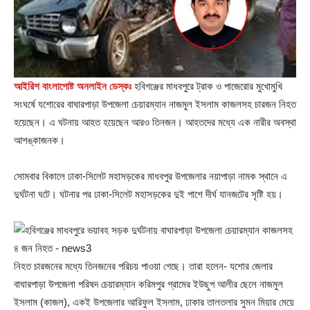
আইরিশ বাংলাপোষ্ট অনলাইন ডেস্কঃ
হবিগঞ্জের মাধবপুরে ট্রাক ও পাজেরোর মুখোমুখি
সংঘর্ষে যশোরের বাঘারপাড়া উপজেলা চেয়ারম্যান নাজমুল ইসলাম কাজলসহ চারজন নিহত
হয়েছেন। এ ঘটনায় আহত হয়েছেন আরও তিনজন। আহতদের মধ্যে এক নারীর অবস্থা
আশঙ্কাজনক।
সোমবার বিকালে ঢাকা-সিলেট মহাসড়কের মাধবপুর উপজেলার নয়াপাড়া নামক স্থানে এ
দুর্ঘটনা ঘটে। ঘটনার পর ঢাকা-সিলেট মহাসড়কের দুই পাশে দীর্ঘ যানজটের সৃষ্টি হয়।
নিহত চারজনের মধ্যে তিনজনের পরিচয় পাওয়া গেছে। তারা হলেন- যশোর জেলার
বাঘারপাড়া উপজেলা পরিষদ চেয়ারম্যান করিমপুর গ্রামের ইউছুপ আলীর ছেলে নাজমুল
ইসলাম (কাজল), একই উপজেলার আরিফুল ইসলাম, ঢাকার তালতলার সুমন মিয়ার মেয়ে