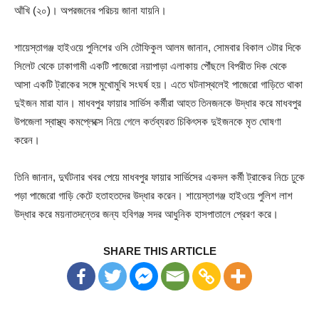
আঁখি (২০)। অপরজনের পরিচয় জানা যায়নি।
শায়েস্তাগঞ্জ হাইওয়ে পুলিশের ওসি তৌফিকুল আলম জানান, সোমবার বিকাল ৩টার দিকে
সিলেট থেকে ঢাকাগামী একটি পাজেরো নয়াপাড়া এলাকায় পৌঁছলে বিপরীত দিক থেকে
আসা একটি ট্রাকের সঙ্গে মুখোমুখি সংঘর্ষ হয়। এতে ঘটনাস্থলেই পাজেরো গাড়িতে থাকা
দুইজন মারা যান। মাধবপুর ফায়ার সার্ভিস কর্মীরা আহত তিনজনকে উদ্ধার করে মাধবপুর
উপজেলা স্বাস্থ্য কমপ্লেক্সে নিয়ে গেলে কর্তব্যরত চিকিৎসক দুইজনকে মৃত ঘোষণা
করেন।
তিনি জানান, দুর্ঘটনার খবর পেয়ে মাধবপুর ফায়ার সার্ভিসের একদল কর্মী ট্রাকের নিচে ঢুকে
পড়া পাজেরো গাড়ি কেটে হতাহতদের উদ্ধার করেন। শায়েস্তাগঞ্জ হাইওয়ে পুলিশ লাশ
উদ্ধার করে ময়নাতদন্তের জন্য হবিগঞ্জ সদর আধুনিক হাসপাতালে প্রেরণ করে।
SHARE THIS ARTICLE