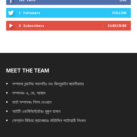
1
Followers
FOLLOW
0
Subscribers
SUBSCRIBE
MEET THE TEAM
সম্পাদক মন্ডলির সভাপতিঃ
ডাঃ জিন্নুরাইন জায়গীরদার
সম্পাদকঃ এ, কে, আজাদ
বার্তা সম্পাদকঃ শিপন দেওয়ান
আইটি এডমিনিস্ট্রেটরঃ মুকুল হাসান
সোশ্যাল মিডিয়া ম্যানেজারঃ মহিউদ্দিন পাটোয়ারী লিংকন