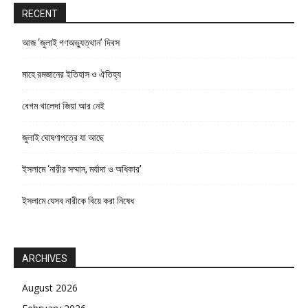
RECENT
আজ ‘জুলাই গণঅভ্যুত্থান’ দিবস
মাহে রমজানের ইতিহাস ও ঐতিহ্য
বেগম খালেদা জিয়া আর নেই
জুলাই ঘোষণাপত্রে যা আছে
ইসলামে ‘নারীর সম্মান, মর্যাদা ও অধিকার’
ইসলামে যেসব নারীকে বিয়ে করা নিষেধ
ARCHIVES
August 2026