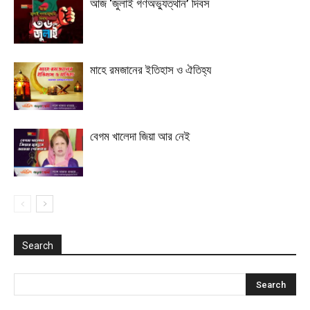
আজ ‘জুলাই গণঅভ্যুত্থান’ দিবস
মাহে রমজানের ইতিহাস ও ঐতিহ্য
বেগম খালেদা জিয়া আর নেই
Search