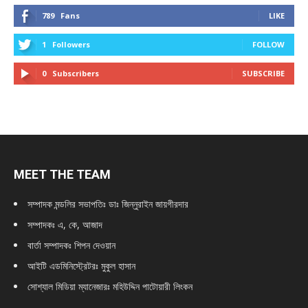
789
Fans
LIKE
1
Followers
FOLLOW
0
Subscribers
SUBSCRIBE
MEET THE TEAM
সম্পাদক মন্ডলির সভাপতিঃ
ডাঃ জিন্নুরাইন জায়গীরদার
সম্পাদকঃ এ, কে, আজাদ
বার্তা সম্পাদকঃ শিপন দেওয়ান
আইটি এডমিনিস্ট্রেটরঃ মুকুল হাসান
সোশ্যাল মিডিয়া ম্যানেজারঃ মহিউদ্দিন পাটোয়ারী লিংকন