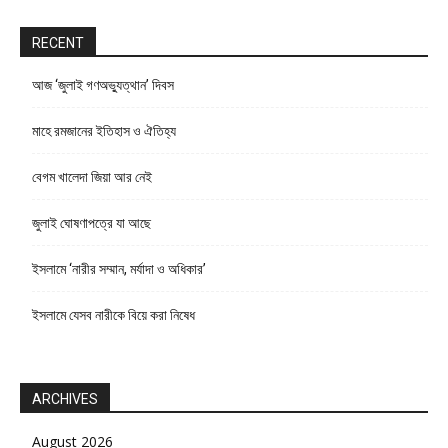
RECENT
আজ ‘জুলাই গণঅভ্যুত্থান’ দিবস
মাহে রমজানের ইতিহাস ও ঐতিহ্য
বেগম খালেদা জিয়া আর নেই
জুলাই ঘোষণাপত্রে যা আছে
ইসলামে ‘নারীর সম্মান, মর্যাদা ও অধিকার’
ইসলামে যেসব নারীকে বিয়ে করা নিষেধ
ARCHIVES
August 2026