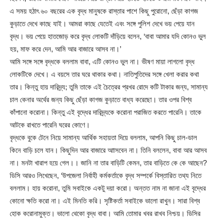
এ সময় হঠাৎ ৬০ বছরের এক বৃদ্ধ মানুষকে রাস্তার পাশে কিছু পুরোনো, ছেঁড়া কাগজ
কুড়াতে দেখে কাছে যাই। আমরা কাছে যেতেই এবং সঙ্গে পুলিশ দেখে ভয় পেয়ে যান
বৃদ্ধ। ভয় পেয়ে হাতজোড় করে বৃদ্ধ লোকটি দাঁড়িয়ে বলেন, ‘বাবা আমার যদি কোনও ভুল
হয়, মাফ করে দেন, আমি আর বাজারে আসব না।’
আমি সঙ্গে সঙ্গে বৃদ্ধকে বললাম বাবা, এটি কোনও ভুল না। ভীষণ মায়া লাগলো বৃদ্ধ
লোকটিকে দেখে। এ বয়সে তার ঘরে থাকার কথা। নাতিপুতিদের সঙ্গে খেলা করার কথা
তার। কিন্তু হায় দারিদ্র্য; তুমি তাকে এই চৈত্রের প্রখর রোদে কটি টাকার জন্য, সামান্য
চাল কেনার অর্থের জন্য কিছু ছেঁড়া কাগজ কুড়াতে বাধ্য করেছো। তার ওপর বিশ্ব
কাঁপানো করোনা। কিন্তু এই বৃদ্ধের দারিদ্র্যকে করোনা পরাজিত করতে পারেনি। তাকে
আটকে রাখতে পারেনি ঘরের কোণে।
বৃদ্ধকে বুকে টেনে নিয়ে সামান্য আর্থিক সহায়তা দিয়ে বললাম, আপনি কিছু চাল-ডাল
কিনে বাড়ি চলে যান। কিছুদিন আর বাজারে আাসবেন না। তিনি বললেন, বাবা আর আসব
না। মনটা খারাপ হয়ে গেল।। জানি না তার বাড়িটি কেমন, তার বাড়িতে কে কে আছেন?
ডিসি আরও লিখেছেন, ‘উপজেলা নির্বাহী কর্মকর্তাকে বৃদ্ধ সম্পর্কে বিস্তারিত তথ্য নিতে
বললাম। হায় করোনা, তুমি সবাইকে একটু দয়া করো। অন্তত নাম না জানা এই বৃদ্ধের
কোনো ক্ষতি করো না। এই মিনতি করি। সৃষ্টিকর্তা সবাইকে ভালো রাখুন। সারা বিশ্ব
হোক করোনামুক্ত। ভালো থেকো বৃদ্ধ বাবা। আমি তোমার খবর রাখব নিশ্চয়। ডিসির