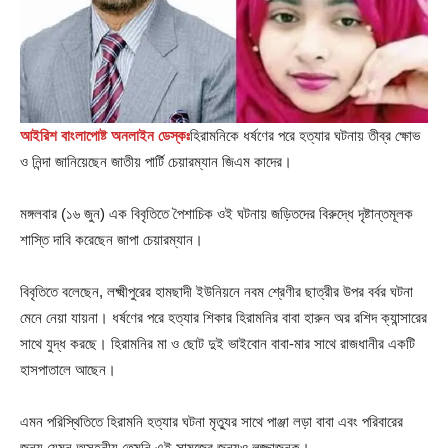
আইরিশ বাংলাপোষ্ট অনলাইন ডেস্কঃ
হিরামনিকে ধর্ষণের পরে হত্যার ঘটনায় তীব্র ক্ষোভ
ও নিন্দা জানিয়েছেন জাতীয় পার্টি চেয়ারম্যান জিএম কাদের।
মঙ্গলবার (১৬ জুন) এক বিবৃতিতে পৈশাচিক ওই ঘটনায় জড়িতদের বিরুদ্ধে দৃষ্টান্তমূলক
শাস্তি দাবি করেছেন জাপা চেয়ারম্যান।
বিবৃতিতে বলেছেন, লক্ষ্মীপুরের হামছাদী ইউনিয়নে নবম শ্রেণীর ছাত্রীর উপর বর্বর ঘটনা
মেনে নেয়া যায়না। ধর্ষণের পরে হত্যার শিকার হিরামনির বাবা হারুন অর রশিদ ক্যান্সারের
সাথে যুদ্ধ করছে। হিরামনির মা ও ছোট দুই ভাইবোন বাবা-মার সাথে রাজধানীর একটি
হাসপাতালে আছেন।
এমন পরিস্থিতিতে হিরামনি হত্যার ঘটনা মৃত্যুর সাথে পাঞ্জা লড়া বাবা এবং পরিবারের
জন্য যেমন অসহনীয় তেমনি এই সামজের জন্যও লজ্জাজনক।