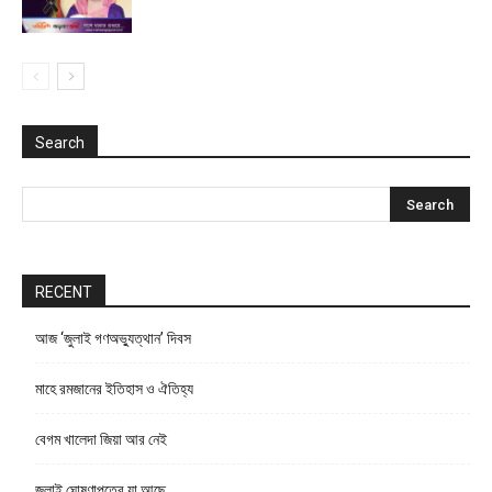
Search
RECENT
আজ ‘জুলাই গণঅভ্যুত্থান’ দিবস
মাহে রমজানের ইতিহাস ও ঐতিহ্য
বেগম খালেদা জিয়া আর নেই
জুলাই ঘোষণাপত্রে যা আছে