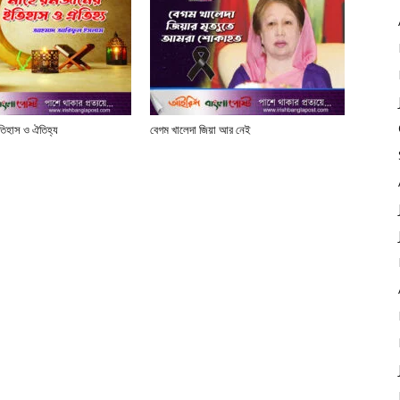
তিহাস ও ঐতিহ্য
বেগম খালেদা জিয়া আর নেই