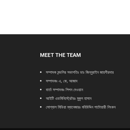
MEET THE TEAM
সম্পাদক মন্ডলির সভাপতিঃ
ডাঃ জিন্নুরাইন জায়গীরদার
সম্পাদকঃ এ, কে, আজাদ
বার্তা সম্পাদকঃ শিপন দেওয়ান
আইটি এডমিনিস্ট্রেটরঃ মুকুল হাসান
সোশ্যাল মিডিয়া ম্যানেজারঃ মহিউদ্দিন পাটোয়ারী লিংকন