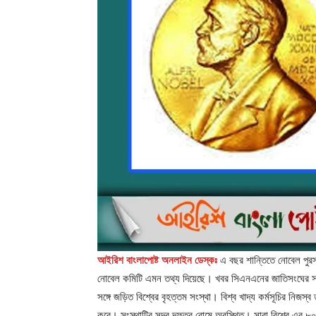
আইরিশ বাংলাপোষ্ট অনলাইন ডেস্কঃ
এ বছর শান্তিতে নোবেল পুরস্ক
নোবেল কমিটি এমন তথ্য দিয়েছে। খবর সিএনএনের জাতিসংঘের সহায়ত
সঙ্গে জড়িত বিশ্বের বৃহত্তম সংস্থা। বিশ্ব খাদ্য কর্মসূচির নি
করে। সংস্থাটির সদর দফতর রোমে অবস্থিত। সারা বিশ্বে এর ৮০টি