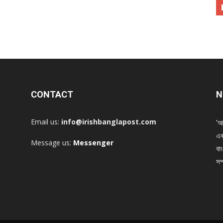
CONTACT
N
Email us:
info@irishbanglapost.com
'আ
এক
Message us:
Messenger
বাং
সম