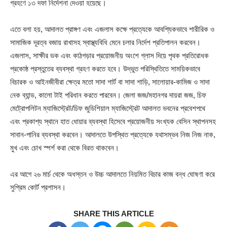
গ্রহণে ১৩ দফা নির্দেশনা দেওয়া হয়েছে।
এতে বলা হয়, আদালত প্রাঙ্গণ এবং এজলাস কক্ষে প্রত্যেকে আবশ্যিকভাবে শারীরিক ও
সামাজিক দূরত্ব বজায় রাখাসহ স্বাস্থ্যবিধি মেনে চলার নির্দেশ প্রতিপালন করবেন।
এজলাস, সাক্ষীর ডক এবং কাঠগড়ার প্রয়োজনীয় অংশে গ্লাস দিয়ে পৃথক প্রতিরোধক
প্রকোষ্ঠ প্রস্তুতের ব্যবস্থা গ্রহণ করতে হবে। উদ্ভুত পরিস্থিতিতে সাময়িকভাবে
বিচারক ও আইনজীবীরা ক্ষেত্র মতো সাদা শার্ট বা সাদা শাড়ি, সালোয়ার-কামিজ ও সাদা
নেক ব্যান্ড, কালো টাই পরিধান করতে পারবেন। জেলা জজ/মহানগর দায়রা জজ, চিফ
মেট্রোপলিটন ম্যাজিস্ট্রেট/চিফ জুডিশিয়াল ম্যাজিস্ট্রেট আদালত ভবনের প্রবেশপথে
এবং প্রকাশ্য স্থানে হাত ধোয়ার ব্যবস্থা হিসেবে প্রয়োজনীয় সংখ্যক বেসিন স্থাপনসহ
সাবান-পানির ব্যবস্থা করবেন। আদালতে উপস্থিত প্রত্যেকে যথাসম্ভব নিজ নিজ নাক,
মুখ এবং চোখ স্পর্শ করা থেকে বিরত থাকবেন।
এর আগে ২৬ মার্চ থেকে অধস্তন ও উচ্চ আদালতে নিয়মিত বিচার কাজ বন্ধ ঘোষণা করে
সুপ্রিম কোর্ট প্রশাসন।
SHARE THIS ARTICLE