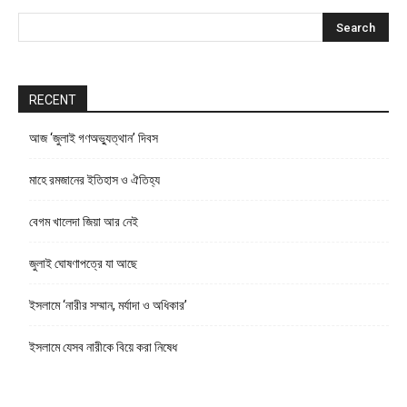
RECENT
আজ ‘জুলাই গণঅভ্যুত্থান’ দিবস
মাহে রমজানের ইতিহাস ও ঐতিহ্য
বেগম খালেদা জিয়া আর নেই
জুলাই ঘোষণাপত্রে যা আছে
ইসলামে ‘নারীর সম্মান, মর্যাদা ও অধিকার’
ইসলামে যেসব নারীকে বিয়ে করা নিষেধ