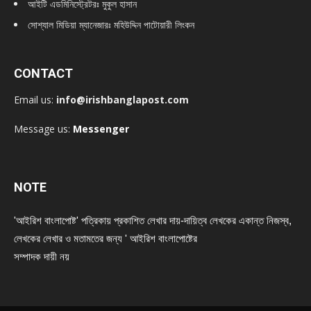
আইটি এডমিনিস্ট্রেটরঃ মুকুল হাসান
সোশ্যাল মিডিয়া ম্যানেজারঃ মহিউদ্দিন পাটোয়ারী লিংকন
CONTACT
Email us:
info@irishbanglapost.com
Message us:
Messenger
NOTE
'আইরিশ বাংলাপোষ্ট' পত্রিকায় প্রকাশিত লেখার দায়-দায়িত্ব লেখকের একান্ত নিজস্ব,
লেখকের লেখার ও মতামতের জন্য ' আইরিশ বাংলাপোষ্টের
সম্পাদক দায়ী নয়