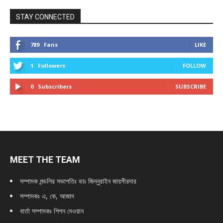
STAY CONNECTED
789
Fans
LIKE
1
Followers
FOLLOW
0
Subscribers
SUBSCRIBE
MEET THE TEAM
সম্পাদক মন্ডলির সভাপতিঃ
ডাঃ জিন্নুরাইন জায়গীরদার
সম্পাদকঃ এ, কে, আজাদ
বার্তা সম্পাদকঃ শিপন দেওয়ান