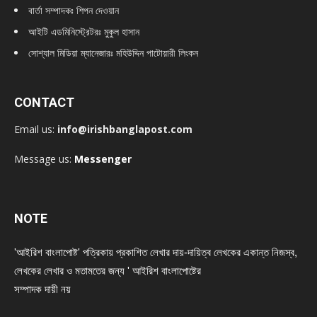
বার্তা সম্পাদকঃ শিপন দেওয়ান
আইটি এডমিনিস্ট্রেটরঃ মুকুল হাসান
সোশ্যাল মিডিয়া ম্যানেজারঃ মহিউদ্দিন পাটোয়ারী লিংকন
CONTACT
Email us:
info@irishbanglapost.com
Message us:
Messenger
NOTE
'আইরিশ বাংলাপোষ্ট' পত্রিকায় প্রকাশিত লেখার দায়-দায়িত্ব লেখকের একান্ত নিজস্ব,
লেখকের লেখার ও মতামতের জন্য ' আইরিশ বাংলাপোষ্টের
সম্পাদক দায়ী নয়