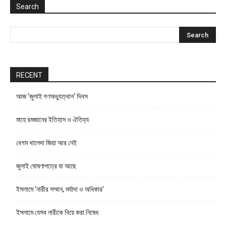
Search
RECENT
আজ ‘জুলাই গণঅভ্যুত্থান’ দিবস
মাহে রমজানের ইতিহাস ও ঐতিহ্য
বেগম খালেদা জিয়া আর নেই
জুলাই ঘোষণাপত্রে যা আছে
ইসলামে ‘নারীর সম্মান, মর্যাদা ও অধিকার’
ইসলামে যেসব নারীকে বিয়ে করা নিষেধ