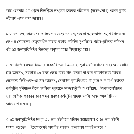
আজ রোববার এক প্রেস বিজ্ঞপ্তির মাধ্যমে দুদকের পরিচালক (জনসংযোগ) প্রণব কুমার
ভট্টাচার্য এসব কথা জানান।
এতে বলা হয়, কমিশনের অভিযোগ ব্যবস্থাপনা কেন্দ্রের দায়িত্বপ্রাপ্ত মহাপরিচালক এ
কে এম সোহেলের নেতৃত্বাধীন যাচাই-বাছাই কমিটির সুপারিশের পরইপ্রেক্ষিতে কমিশন
ওই ৯৪ জনপ্রতিনিধির বিরুদ্ধে অনুসন্ধানের সিদ্ধান্ত নেয়।
এ জনপ্রতিনিধিদের বিরুদ্ধে সরকারি ত্রাণ আত্মসাৎ, ভুয়া মাস্টাররোলের মাধ্যমে সরকারি
চাল আত্মসাৎ, সরকারি ১০ টাকা কেজি দরের চাল বিতরণ না করে কালোবাজারে বিক্রি,
জেলেদের ভিজিএফ-এর চাল আত্মসাৎ, মোবাইল ব্যাংকিংয়ের মাধ্যমে নগদ অর্থ সহায়তা
কর্মসূচির সুবিধাভোগীদের তালিকা প্রণয়নে স্বজনপ্রীতি ও অনিয়ম, উপকারভোগীদের
ভুয়া তালিকা প্রণয়ন করে খাদ্য বান্ধব কর্মসূচির খাদ্যসামগ্রী আত্মসাৎসহ বিভিন্ন
অভিযোগ রয়েছে।
এ ৯৪ জনপ্রতিনিধির মধ্যে ৩০ জন ইউনিয়ন পরিষদ চেয়ারম্যান ও ৬৪ জন ইউপি
সদস্য রয়েছেন। ইতোমধ্যেই স্থানীয় সরকার মন্ত্রণালয় সাময়িকভাবে এ