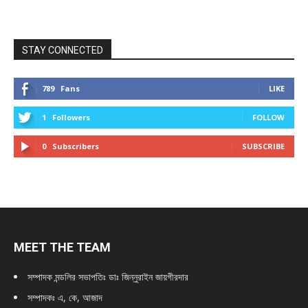
STAY CONNECTED
789
Fans
LIKE
1
Followers
FOLLOW
0
Subscribers
SUBSCRIBE
MEET THE TEAM
সম্পাদক মন্ডলির সভাপতিঃ
ডাঃ জিন্নুরাইন জায়গীরদার
সম্পাদকঃ এ, কে, আজাদ