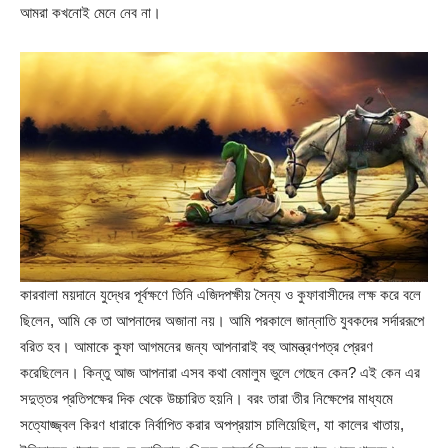
আমরা কখনোই মেনে নেব না।
কারবালা ময়দানে যুদ্ধের পূর্বক্ষণে তিনি এজিদপক্ষীয় সৈন্য ও কুফাবাসীদের লক্ষ করে বলে
ছিলেন, আমি কে তা আপনাদের অজানা নয়। আমি পরকালে জান্নাতি যুবকদের সর্দাররূপে
বরিত হব। আমাকে কুফা আগমনের জন্য আপনারাই বহু আমন্ত্রণপত্র প্রেরণ
করেছিলেন। কিন্তু আজ আপনারা এসব কথা বেমালুম ভুলে গেছেন কেন? এই কেন এর
সদুত্তর প্রতিপক্ষের দিক থেকে উচ্চারিত হয়নি। বরং তারা তীর নিক্ষেপের মাধ্যমে
সত্যোজ্জ্বল কিরণ ধারাকে নির্বাপিত করার অপপ্রয়াস চালিয়েছিল, যা কালের খাতায়,