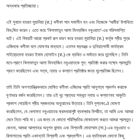
অন্ধকার প্রতিচ্ছায়া।
এই সুবাদে হযরত মুয়াবিয়া (রা.) খলীফা পদে সমাসীন হন এবং নিজেকে ‘আমীর’ উপাধিতে
বিভ‚ষিত করেন। এতে করে ‘খিলাফাতুন আলা মিনহাজিন নবুওয়াত’-এর পরিসমাপ্তি
ঘটে। এই বিষয়টি আরো প্রকট রূপ ধারণ করে হযরত মুয়াবিয়া (রা.) কর্তৃক স্বীয় পুত্র
এজিদকে খলীফা বলে ঘোষণার মাধ্যমে। এতসব ষড়যন্ত্র ও দুনিয়ালোভী কার্যক্রম
সাইয়্যেদেনা হযরত ইমাম হোসাইন (রা.)-কে ব্যথিত ও মর্মাহত করে তুলেছিল। তিনি
মনে-প্রাণে খিলাফাতুন আলা মিনহাজিন নবুওয়াতকে পুন: প্রতিষ্ঠা করার লক্ষ্যে প্রস্তুতি
গ্রহণ করেছিলেন এবং সত্য, ন্যায় ও কল্যাণ প্রতিষ্ঠার জন্য দৃঢ়প্রতিজ্ঞ ছিলেন।
তাই তিনি অগণতান্ত্রিকভাবে ঘোষিত খলীফা এজিদের প্রতি আনুগত্য প্রদর্শন করাকে
ঘৃণাভরে বর্জন করেছিলেন। তার এই দৃঢ় প্রত্যয় সম্ভূত ন্যায় ও কল্যাণবহ আকুতি
প্রকাশ পেয়েছিল স্বীয় স্বজনদের অনুরোধের উত্তরে। তিনি দৃপ্তকণ্ঠে ঘোষণা
করেছিলেন, যে খেলাফত নবুওয়াতের ক্রমধারাপুষ্ট ব্যবস্থার বিপরীত, তা আমি এবং আমরা
মেনে নিতে পারি না। এর জন্য যে কোনো পরিস্থিতির মোকাবেলা করতে আমরা প্রস্তুত।
কেননা, আমরা আল্লাহর অনুগত বান্দাহ এবং বিশ্বনবী মোহাম্মাদ (সা.)-এর নবুওয়াত ও
রিসালাতের প্রতি একান্তই বিশ্বাসী এবং শ্রদ্ধাশীল। এর ব্যতিক্রম কোনো কিছু