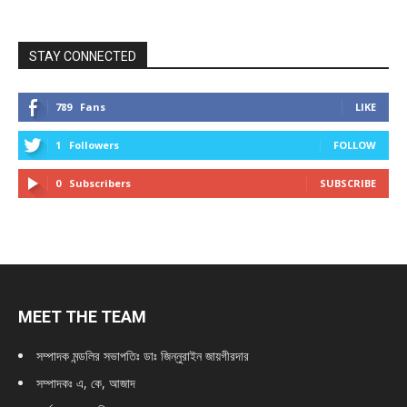
STAY CONNECTED
789
Fans
LIKE
1
Followers
FOLLOW
0
Subscribers
SUBSCRIBE
MEET THE TEAM
সম্পাদক মন্ডলির সভাপতিঃ
ডাঃ জিন্নুরাইন জায়গীরদার
সম্পাদকঃ এ, কে, আজাদ