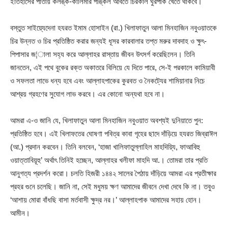
ইতিহাসের পাতায় কলঙ্ক-কালিমার পঙ্কিল আবর্তে চিরকাল ঘুরপাক খেতে থাকবে।
বস্তুত সাইয়্যেদেনা হযরত ইমাম হোসাইন (রা.) খিলাফাতুন আলা মিনহাজিন নবুওয়াতকে
চির উন্নত ও চির প্রতিষ্ঠিত করার জন্যই ধূসর কারবালার তপ্ত মরুর দাবদাহ ও ক্ষুৎ-
পিপাসার জ¦ালা সহ্য করে আল্লাহর রাস্তায় জীবন উৎসর্গ করেছিলেন। তিনি
জানতেন, এই পথে বুকের রক্ত অকাতরে বিলিয়ে যে দিতে পারে, সে-ই পরকালে কামিয়াবী
ও সফলতা লাভে ধন্য হবে এবং আল্লাহপাকের কুরবত ও নৈকট্যের শামিয়ানার নিচে
আশ্রয় গ্রহণের সুযোগ লাভ করবে। এর কোনো অন্যথা হবে না।
আমরা এ-ও জানি যে, খিলাফাতুন আলা মিনহাজিন নবুওয়াত অবশ্যই দুনিয়াতে পুন:
প্রতিষ্ঠিত হবে। এই খিলাফতের ঘোষণা পবিত্র কাবা গৃহের ছাদে দাঁড়িয়ে হযরত জিব্রাঈল
(আ.) প্রদান করবেন। তিনি বলবেন, ‘হাজা খালিফাতুল্লাহিল মাহদিয়্যি, ফাআবিহু
ওয়াত্তাবিয়ূহু’ অর্থাৎ তিনিই হচ্ছেন, আল্লাহর খলীফা মাহদি আ.। তোমরা তার প্রতি
আনুগত্য প্রদর্শন করো। চলতি হিজরী ১৪৪২ সালের পৈঠায় দাঁড়িয়ে আমরা এর প্রতীক্ষার
প্রহর গুনে চলেছি। জানি না, সেই মধুময় ক্ষণ আমাদের জীবনে দেখা দেবে কি না। তবুও
‘আশায় মোরা বাঁধছি বাসা মর্তবাসী ক্ষুদ্র নর।’ আল্লাহপাক আমাদের সহায় হোন।
আমীন।