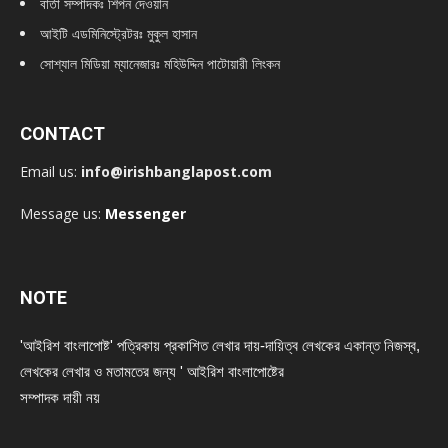
বার্তা সম্পাদকঃ শিপন দেওয়ান
আইটি এডমিনিস্ট্রেটরঃ মুকুল হাসান
সোশ্যাল মিডিয়া ম্যানেজারঃ মহিউদ্দিন পাটোয়ারী লিংকন
CONTACT
Email us:
info@irishbanglapost.com
Message us:
Messenger
NOTE
'আইরিশ বাংলাপোষ্ট' পত্রিকায় প্রকাশিত লেখার দায়-দায়িত্ব লেখকের একান্ত নিজস্ব,
লেখকের লেখার ও মতামতের জন্য ' আইরিশ বাংলাপোষ্টের
সম্পাদক দায়ী নয়