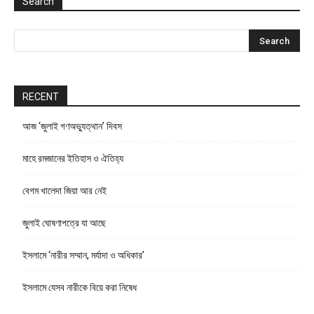
Search
RECENT
আজ ‘জুলাই গণঅভ্যুত্থান’ দিবস
মাহে রমজানের ইতিহাস ও ঐতিহ্য
বেগম খালেদা জিয়া আর নেই
জুলাই ঘোষণাপত্রে যা আছে
ইসলামে ‘নারীর সম্মান, মর্যাদা ও অধিকার’
ইসলামে যেসব নারীকে বিয়ে করা নিষেধ