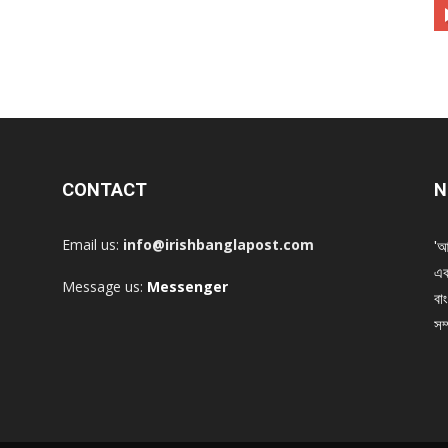
CONTACT
N
Email us:
info@irishbanglapost.com
'আ
এক
Message us:
Messenger
বাং
সম