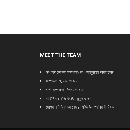
MEET THE TEAM
সম্পাদক মন্ডলির সভাপতিঃ
ডাঃ জিন্নুরাইন জায়গীরদার
সম্পাদকঃ এ, কে, আজাদ
বার্তা সম্পাদকঃ শিপন দেওয়ান
আইটি এডমিনিস্ট্রেটরঃ মুকুল হাসান
সোশ্যাল মিডিয়া ম্যানেজারঃ মহিউদ্দিন পাটোয়ারী লিংকন