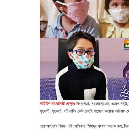
আইরিশ বাংলাপোষ্ট ডেস্কঃ
বিশ্বনেতা, সরকারপ্রধান, এমপি-মন্ত্রী, 
গৃহকর্মী, গৃহকর্তা, ধনী-গরিব কেউ রেহাই পাচ্ছেন করোনা ভাইরাস থ
তবে আশ্চর্যের বিষয়- এই তালিকায় শিশুদের সংখ্যা অনেক কম, বি