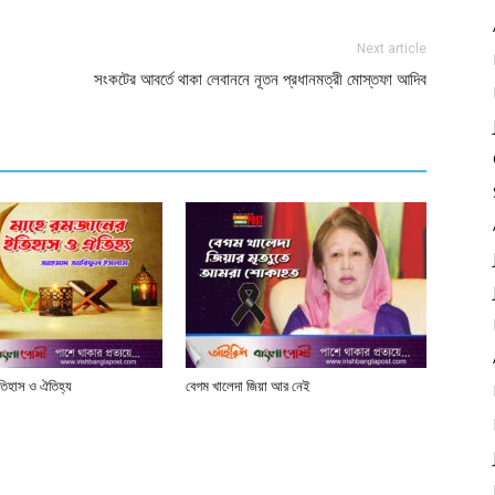
Next article
সংকটের আবর্তে থাকা লেবাননে নূতন প্রধানমত্রী মোস্তফা আদিব
তিহাস ও ঐতিহ্য
বেগম খালেদা জিয়া আর নেই