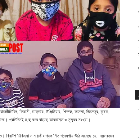
রাজনীতিবিদ, বিজ্ঞানী, ডাক্তার, ইঞ্জিনিয়ার, শিক্ষক, আমলা, দিনমজুর, কৃষক,
েকে। প্রতিদিনই হু হু করে বাড়ছে আক্রান্ত ও মৃত্যুর সংখ্যা।
রত। ব্রিটিশ চিকিৎসা সাময়িকীর প্রকাশিত গবেষণায় উঠে এসেছে যে, বয়স্কদের